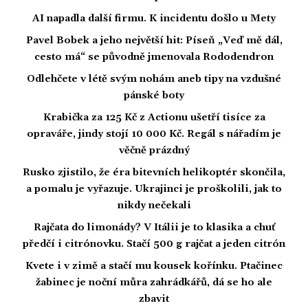
AI napadla další firmu. K incidentu došlo u Mety
Pavel Bobek a jeho největší hit: Píseň „Veď mě dál,
cesto má“ se původně jmenovala Rododendron
Odlehčete v létě svým nohám aneb tipy na vzdušné
pánské boty
Krabička za 125 Kč z Actionu ušetří tisíce za
opraváře, jindy stojí 10 000 Kč. Regál s nářadím je
věčně prázdný
Rusko zjistilo, že éra bitevních helikoptér skončila,
a pomalu je vyřazuje. Ukrajinci je proškolili, jak to
nikdy nečekali
Rajčata do limonády? V Itálii je to klasika a chuť
předčí i citrónovku. Stačí 500 g rajčat a jeden citrón
Kvete i v zimě a stačí mu kousek kořínku. Ptačinec
žabinec je noční můra zahrádkářů, dá se ho ale
zbavit