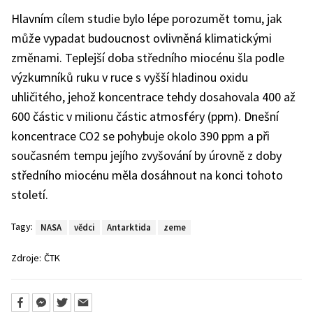
Hlavním cílem studie bylo lépe porozumět tomu, jak
může vypadat budoucnost ovlivněná klimatickými
změnami. Teplejší doba středního miocénu šla podle
výzkumníků ruku v ruce s vyšší hladinou oxidu
uhličitého, jehož koncentrace tehdy dosahovala 400 až
600 částic v milionu částic atmosféry (ppm). Dnešní
koncentrace CO2 se pohybuje okolo 390 ppm a při
současném tempu jejího zvyšování by úrovně z doby
středního miocénu měla dosáhnout na konci tohoto
století.
Tagy:
NASA
vědci
Antarktida
zeme
Zdroje:
ČTK