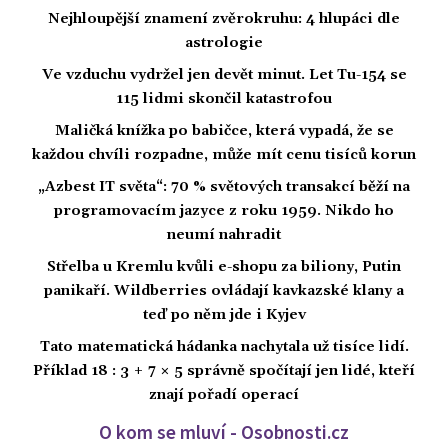
Nejhloupější znamení zvěrokruhu: 4 hlupáci dle
astrologie
Ve vzduchu vydržel jen devět minut. Let Tu-154 se
115 lidmi skončil katastrofou
Maličká knížka po babičce, která vypadá, že se
každou chvíli rozpadne, může mít cenu tisíců korun
„Azbest IT světa“: 70 % světových transakcí běží na
programovacím jazyce z roku 1959. Nikdo ho
neumí nahradit
Střelba u Kremlu kvůli e-shopu za biliony, Putin
panikaří. Wildberries ovládají kavkazské klany a
teď po něm jde i Kyjev
Tato matematická hádanka nachytala už tisíce lidí.
Příklad 18 : 3 + 7 × 5 správně spočítají jen lidé, kteří
znají pořadí operací
O kom se mluví - Osobnosti.cz