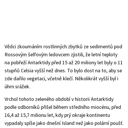
Vědci zkoumáním rostlinných zbytků ze sedimentů pod
Rossovým šelfovým ledovcem zjistili, že letní teploty
na pobřeží Antarktidy před 15 až 20 miliony let byly o 11
stupňů Celsia vyšší než dnes. To bylo dost na to, aby se
zde dařilo vegetaci, včetně klečí. Několikrát vyšší byl i
úhrn srážek.
Vrchol tohoto zeleného období v historii Antarktidy
podle odborníků přišel během středního miocénu, před
16,4 až 15,7 milionu let, kdy prý okraje kontinentu
vypadaly spíše jako dnešní Island než jako polární poušť.