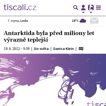
18°C
7. srpna
,
Lada
Antarktida byla před miliony let
výrazně teplejší
19. 6. 2012 – 9:39
|
Do světa
|
Danica Klein
|