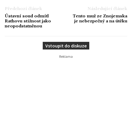
Předchozí článek
Následující článek
Ústavní soud odmítl
Tento muž ze Znojemska
Rathovu stížnost jako
je nebezpečný a na útěku
neopodstatněnou
Vstoupit do diskuze