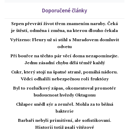
Doporučené články
Srpen převrátí život třem znamením naruby. Čeká
je štěstí, odměna i změna, na kterou dlouho čekala
Vyřízeno: Fleury už si stihl s Muradovem domluvit
odvetu
Při bouřce na těchto pár věcí doma nezapomínejte.
Jednu zásadní chybu dělá téměř každý
Cukr, který stojí na špatné straně, pomáhá nádoru.
Vědci odhalili nebezpečnou roli fruktózy
Byl to rozlučkový zápas, okomentoval promotér
budoucnost hvězdy Oktagonu
Chlapec snědl sýr a zemřel. Mohla za to běžná
bakterie
Barbaři nebyli primitivní, ale sofistikovaní.
Historii totiž psali vítězové