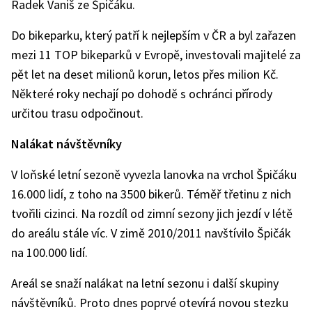
Radek Vaniš ze Špičáku.
Do bikeparku, který patří k nejlepším v ČR a byl zařazen
mezi 11 TOP bikeparků v Evropě, investovali majitelé za
pět let na deset milionů korun, letos přes milion Kč.
Některé roky nechají po dohodě s ochránci přírody
určitou trasu odpočinout.
Nalákat návštěvníky
V loňské letní sezoně vyvezla lanovka na vrchol Špičáku
16.000 lidí, z toho na 3500 bikerů. Téměř třetinu z nich
tvořili cizinci. Na rozdíl od zimní sezony jich jezdí v létě
do areálu stále víc. V zimě 2010/2011 navštívilo Špičák
na 100.000 lidí.
Areál se snaží nalákat na letní sezonu i další skupiny
návštěvníků. Proto dnes poprvé otevírá novou stezku