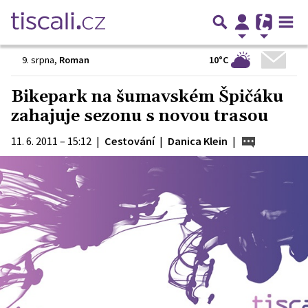
10°C
9. srpna
,
Roman
Bikepark na šumavském Špičáku
zahajuje sezonu s novou trasou
11. 6. 2011 – 15:12
|
Cestování
|
Danica Klein
|