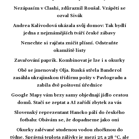
Nezápasím v Clashi, zdůraznil Roušal. Vzápětí se
ozval Sivák
Andrea Kalivodová ukázala svůj domov: Tak bydlí
jedna z nejznámějších tváří české zábavy
Nenechte si rajčata zničit plísní. Odstraňte
okamžitě listy
Zavařování paprik. Kombinovat je lze i s okurky
Obě se jmenovaly Olja. Ruská střela Banderol
zasáhla ukrajinskou třídírnu pošty v Pavlogradu a
zabila dvě poštovní úřednice
Google Mapy vám brzy samy objednají jídlo cestou
domů. Stačí se zeptat a AI zařídí zbytek za vás
Slovenský reprezentant Hancko pálí do českého
fotbalu: Obávám se, že dopadneme jako oni
Okurky zalévané studenou vodou zhořknou do
týdne. Správná teplota zálivky je mezi 25 a 28 °C, ale