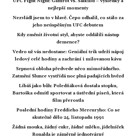
UFC Fight Night: Gamrot vs. Salkilld – výsledky a
nejlepší momenty
Nezvládl jsem to v hlavě. Čepo odhalil, co stálo za
jeho neúspěšným UFC debutem
Kdy změnit životní styl, abyste oddálili nástup
demence?
Vedro už vás nedostane: Geniální trik udrží nápoj
ledový celé hodiny a zachrání i milovanou kávu
Srpnová obloha předvede něco mimořádného.
Zatmění Slunce vystřídá noc plná padajících hvězd
Líbáš jako bůh: Poledňáková dostala stopku,
Bartoška odmítl sportovat a ústřední píseň, která
film přerostla
Poslední hodiny Freddieho Mercuryho: Co se
skutečně dělo 24. listopadu 1991
Žádná mouka, žádný cukr, žádné mléko, jídelníček
Ronalda je záměrně jednotvárný