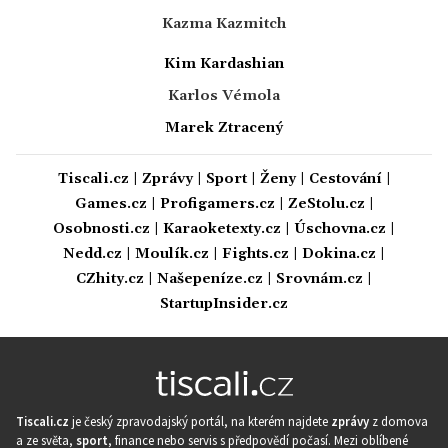
Kazma Kazmitch
Kim Kardashian
Karlos Vémola
Marek Ztracený
Tiscali.cz
|
Zprávy
|
Sport
|
Ženy
|
Cestování
|
Games.cz
|
Profigamers.cz
|
ZeStolu.cz
|
Osobnosti.cz
|
Karaoketexty.cz
|
Úschovna.cz
|
Nedd.cz
|
Moulík.cz
|
Fights.cz
|
Dokina.cz
|
CZhity.cz
|
Našepeníze.cz
|
Srovnám.cz
|
StartupInsider.cz
Tiscali.cz
je český zpravodajský portál, na kterém najdete
zprávy
z domova
a ze světa,
sport
, finance nebo servis s předpovědí počasí. Mezi oblíbené