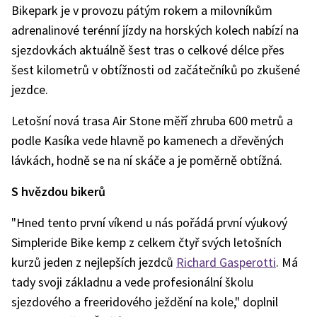
Bikepark je v provozu pátým rokem a milovníkům
adrenalinové terénní jízdy na horských kolech nabízí na
sjezdovkách aktuálně šest tras o celkové délce přes
šest kilometrů v obtížnosti od začátečníků po zkušené
jezdce.
Letošní nová trasa Air Stone měří zhruba 600 metrů a
podle Kasíka vede hlavně po kamenech a dřevěných
lávkách, hodně se na ní skáče a je poměrně obtížná.
S hvězdou bikerů
"Hned tento první víkend u nás pořádá první výukový
Simpleride Bike kemp z celkem čtyř svých letošních
kurzů jeden z nejlepších jezdců
Richard Gasperotti
. Má
tady svoji základnu a vede profesionální školu
sjezdového a freeridového ježdění na kole," doplnil