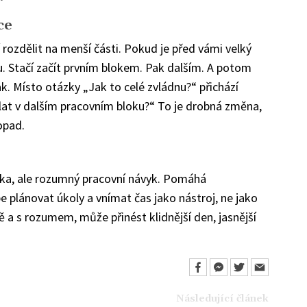
ce
í rozdělit na menší části. Pokud je před vámi velký
ou. Stačí začít prvním blokem. Pak dalším. A potom
ak. Místo otázky „Jak to celé zvládnu?“ přichází
lat v dalším pracovním bloku?“ To je drobná změna,
opad.
ka, ale rozumný pracovní návyk. Pomáhá
e plánovat úkoly a vnímat čas jako nástroj, ne jako
ě a s rozumem, může přinést klidnější den, jasnější
Následující článek