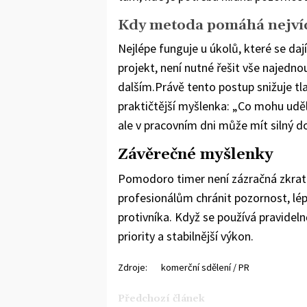
Kdy metoda pomáhá nejví
Nejlépe funguje u úkolů, které se daj
projekt, není nutné řešit vše najedn
dalším.
Právě tento postup snižuje tl
praktičtější myšlenka: „Co mohu udě
ale v pracovním dni může mít silný d
Závěrečné myšlenky
Pomodoro timer není zázračná zkrat
profesionálům chránit pozornost, lép
protivníka. Když se používá pravideln
priority a stabilnější výkon.
Zdroje:
komerční sdělení / PR
Předchozí článek