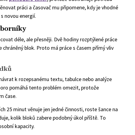
věnovat práci a časovač mu připomene, kdy je vhodné
s novou energií.
dborníky
covat déle, ale přesněji. Dvě hodiny rozptýlené práce
 chráněný blok. Proto má práce s časem přímý vliv
edků
 návrat k rozepsanému textu, tabulce nebo analýze
doro pomáhá tento problém omezit, protože
om čase.
ch 25 minut věnuje jen jedné činnosti, roste šance na
uje, kolik bloků zabere podobný úkol příště. To
osobní kapacity.