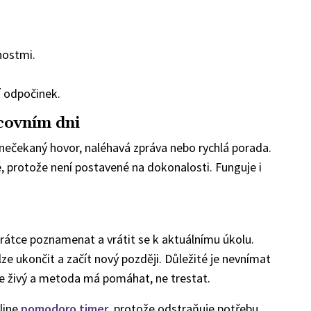
nostmi.
í odpočinek.
covním dni
 nečekaný hovor, naléhavá zpráva nebo rychlá porada.
protože není postavené na dokonalosti. Funguje i
 krátce poznamenat a vrátit se k aktuálnímu úkolu.
ze ukončit a začít nový později. Důležité je nevnímat
 je živý a metoda má pomáhat, ne trestat.
line
pomodoro timer
, protože odstraňuje potřebu