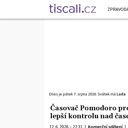
ZPRAVODA
Dnes je
pátek
7. srpna
2026
.
Svátek má
Lada
Časovač Pomodoro pro 
lepší kontrolu nad čas
12. 6. 2026 – 22:31
|
Komerční sdělení
|