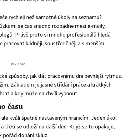
teče rychleji než samotné úkoly na seznamu?
chůzkami se čas snadno rozpadne mezi e-maily,
olegů. Právě proto si mnoho profesionálů hledá
 pracovat klidněji, soustředěněji a s menším
é způsoby, jak dát pracovnímu dni pevnější rytmus.
ežim. Základem je jasné střídání práce a krátkých
rat a kdy může na chvíli vypnout.
ho času
i, ale kvůli špatně nastaveným hranicím. Jeden úkol
a třetí se odloží na další den. Když se to opakuje,
ěk pořád dohání skluz.