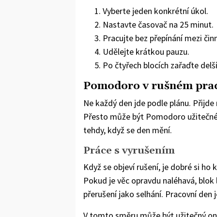
Vyberte jeden konkrétní úkol.
Nastavte časovač na 25 minut.
Pracujte bez přepínání mezi čin
Udělejte krátkou pauzu.
Po čtyřech blocích zařaďte delš
Pomodoro v rušném pra
Ne každý den jde podle plánu. Přijde
Přesto může být Pomodoro užitečné, 
tehdy, když se den mění.
Práce s vyrušením
Když se objeví rušení, je dobré si ho
Pokud je věc opravdu naléhavá, blok l
přerušení jako selhání. Pracovní den
V tomto směru může být užitečný on