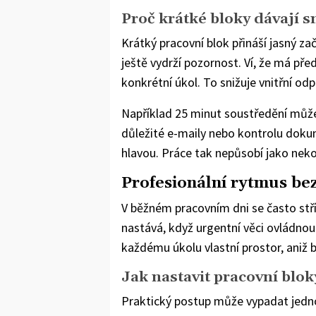
Proč krátké bloky dávají s
Krátký pracovní blok přináší jasný za
ještě vydrží pozornost. Ví, že má pře
konkrétní úkol. To snižuje vnitřní odp
Například 25 minut soustředění může
důležité e-maily nebo kontrolu dokum
hlavou. Práce tak nepůsobí jako neko
Profesionální rytmus be
V běžném pracovním dni se často stří
nastává, když urgentní věci ovládn
každému úkolu vlastní prostor, aniž b
Jak nastavit pracovní blok
Praktický postup může vypadat jedn