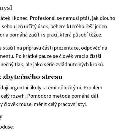
mysl
čátek i konec. Profesionál se nemusí ptát, jak dlouho
d sebou jen určitý úsek, během kterého řeší jeden
or a pomáhá začít i s prací, která působí těžce.
 stačit na přípravu části prezentace, odpověď na
entu. Po krátké pauze se člověk vrací s čistší
nečný tlak, ale jako série zvládnutelných kroků.
z zbytečného stresu
dají urgentní úkoly s těmi důležitými. Problém
ou celý rozvrh. Pomodoro metoda pomáhá dát
y člověk musel měnit celý pracovní styl.
y
oduše: