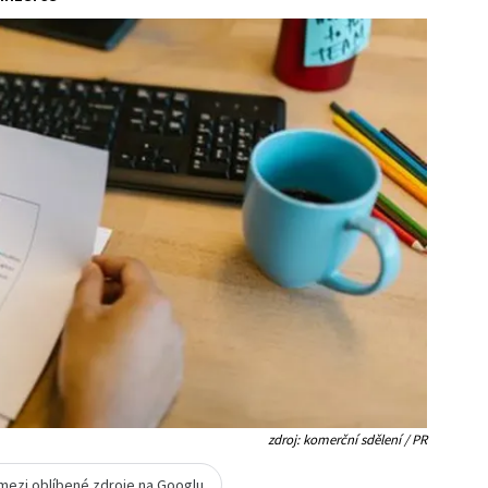
zdroj: komerční sdělení / PR
 mezi oblíbené zdroje na Googlu