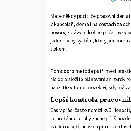
Máte někdy pocit, že pracovní den u
V kanceláři, doma i na cestách za s
hovory, zprávy a drobné požadavky k
jednoduchý systém, který jim pomůže
tlakem.
Pomodoro metoda patří mezi praktick
Nejde o složité plánování ani tvrdý r
pauz. Díky tomu mozek ví, kdy má zab
Lepší kontrola pracovní
Čas v práci často nemizí kvůli lenost
se protáhne, druhý začne příliš pozdě 
vzniká napětí, únava a pocit, že člov