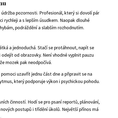
nu
 údržba pozornosti. Profesionál, který si dovolí pár
áci rychleji a s lepším úsudkem. Naopak dlouhé
chybám, podráždění a slabším rozhodnutím.
tká a jednoduchá. Stačí se protáhnout, napít se
i odejít od obrazovky. Není vhodné vyplnit pauzu
tože mozek pak neodpočívá.
pomoci uzavřít jednu část dne a připravit se na
 rytmus, který podporuje výkon i psychickou pohodu.
ch činností. Hodí se pro psaní reportů, plánování,
 nových postupů i třídění úkolů. Největší přínos má
.