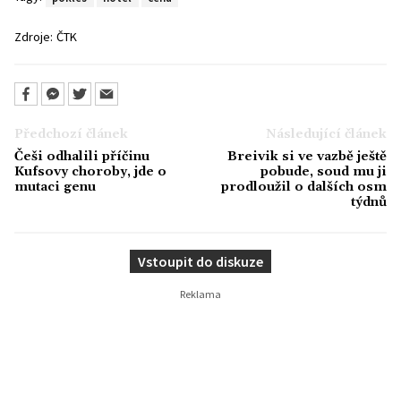
Zdroje:
ČTK
Předchozí článek
Následující článek
Češi odhalili příčinu
Breivik si ve vazbě ještě
Kufsovy choroby, jde o
pobude, soud mu ji
mutaci genu
prodloužil o dalších osm
týdnů
Vstoupit do diskuze