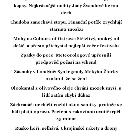
kapsy. Nejkrásnější outfity Jany Švandové berou
dech
Chudoba zanechává stopu. Finanční potíže zrychlují
stárnutí mozku
Moby na Colours of Ostrava: Střízlivý, mokrý od
deště, a přesto přichystal nejlepší večer festivalu
Zpátky do pece. Meteorologové upřesnili
předpověď počasí na víkend
Zásnuby v Londýně: Syn legendy Mekyho Žbirky
oznámil, že se žení
Oleokantal z olivového oleje chrání mozek myší, u
lidí zatím chybí důkaz
Záchranáři nechtěli rozbít okno sanitky, protože se
báli platit opravu. Pacient s rakovinou uvnitř trpěl
45 minut
Rusko hoří, selhává. Ukrajinské rakety a drony