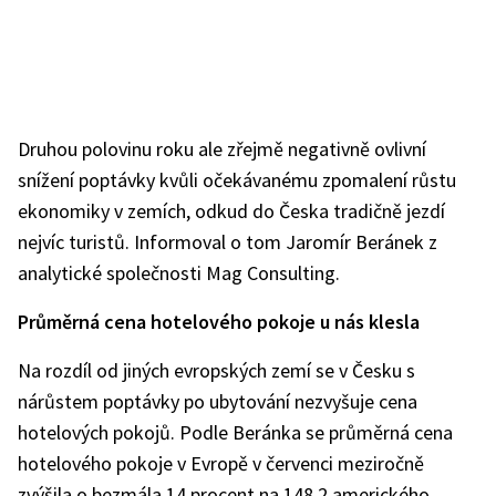
Druhou polovinu roku ale zřejmě negativně ovlivní
snížení poptávky kvůli očekávanému zpomalení růstu
ekonomiky v zemích, odkud do Česka tradičně jezdí
nejvíc turistů. Informoval o tom Jaromír Beránek z
analytické společnosti Mag Consulting.
Průměrná cena hotelového pokoje u nás klesla
Na rozdíl od jiných evropských zemí se v Česku s
nárůstem poptávky po ubytování nezvyšuje cena
hotelových pokojů. Podle Beránka se průměrná cena
hotelového pokoje v Evropě v červenci meziročně
zvýšila o bezmála 14 procent na 148,2 amerického