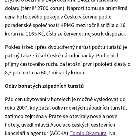
dolaru (téměř 2700 korun). Naproti tomu se průměrná
cena hotelového pokoje v Česku v červnu podle
poradenské společnosti KPMG meziročně snížila o 16
korun na 1165 Kč, čísla ze červenec nejsou k dispozici.
Pokles tržeb i přes dvouciferný nárůst počtu turistů je
patrný také z čísel České národní banky. Podle nich
příjmy cestovního ruchu za letošní první pololetí klesly o
8,3 procenta na 60,7 miliardy korun.
Odliv bohatých západních turistů
Pád cen ubytování v hotelech je možné vysledovat do
roku 2007, kdy začal odliv movitých západních turistů,
zatímco zejména v Praze se otevíraly nové a nové
hotely, uvedl mluvčí Asociace českých cestovních
kanceláří a agentur (AČCKA)
Tomio Okamura
. Na