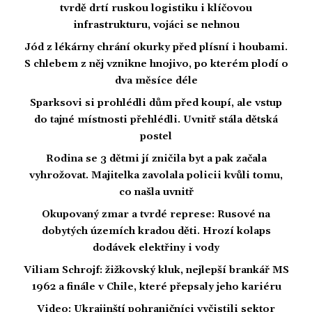
tvrdě drtí ruskou logistiku i klíčovou
infrastrukturu, vojáci se nehnou
Jód z lékárny chrání okurky před plísní i houbami.
S chlebem z něj vznikne hnojivo, po kterém plodí o
dva měsíce déle
Sparksovi si prohlédli dům před koupí, ale vstup
do tajné místnosti přehlédli. Uvnitř stála dětská
postel
Rodina se 3 dětmi jí zničila byt a pak začala
vyhrožovat. Majitelka zavolala policii kvůli tomu,
co našla uvnitř
Okupovaný zmar a tvrdé represe: Rusové na
dobytých územích kradou děti. Hrozí kolaps
dodávek elektřiny i vody
Viliam Schrojf: žižkovský kluk, nejlepší brankář MS
1962 a finále v Chile, které přepsaly jeho kariéru
Video: Ukrajinští pohraničníci vyčistili sektor