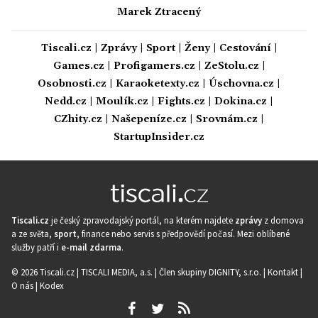
Marek Ztracený
Tiscali.cz
|
Zprávy
|
Sport
|
Ženy
|
Cestování
|
Games.cz
|
Profigamers.cz
|
ZeStolu.cz
|
Osobnosti.cz
|
Karaoketexty.cz
|
Úschovna.cz
|
Nedd.cz
|
Moulík.cz
|
Fights.cz
|
Dokina.cz
|
CZhity.cz
|
Našepeníze.cz
|
Srovnám.cz
|
StartupInsider.cz
Tiscali.cz
je český zpravodajský portál, na kterém najdete
zprávy
z domova
a ze světa,
sport
, finance nebo servis s předpovědí počasí. Mezi oblíbené
služby patří i
e-mail zdarma
.
© 2026 Tiscali.cz |
TISCALI MEDIA, a.s.
|
Člen skupiny DIGNITY, s.r.o.
|
Kontakt
|
O nás
|
Kodex