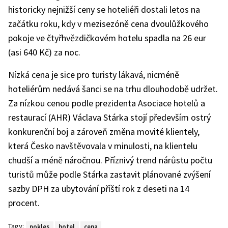
historicky nejnižší ceny se hoteliéři dostali letos na
začátku roku, kdy v mezisezóně cena dvoulůžkového
pokoje ve čtyřhvězdičkovém hotelu spadla na 26 eur
(asi 640 Kč) za noc.
Nízká cena je sice pro turisty lákavá, nicméně
hoteliérům nedává šanci se na trhu dlouhodobě udržet.
Za nízkou cenou podle prezidenta Asociace hotelů a
restaurací (AHR) Václava Stárka stojí především ostrý
konkurenční boj a zároveň změna movité klientely,
která Česko navštěvovala v minulosti, na klientelu
chudší a méně náročnou. Příznivý trend nárůstu počtu
turistů může podle Stárka zastavit plánované zvýšení
sazby DPH za ubytování příští rok z deseti na 14
procent.
Tagy:
pokles
hotel
cena