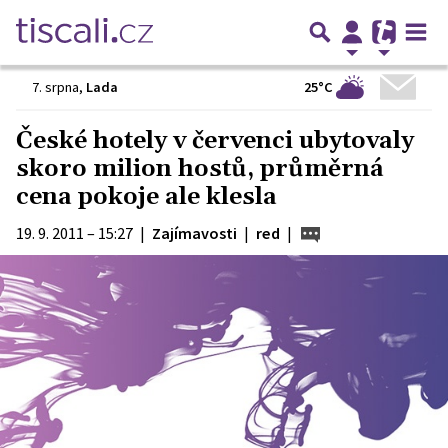
25°C
7. srpna
,
Lada
České hotely v červenci ubytovaly
skoro milion hostů, průměrná
cena pokoje ale klesla
19. 9. 2011 – 15:27
|
Zajímavosti
|
red
|