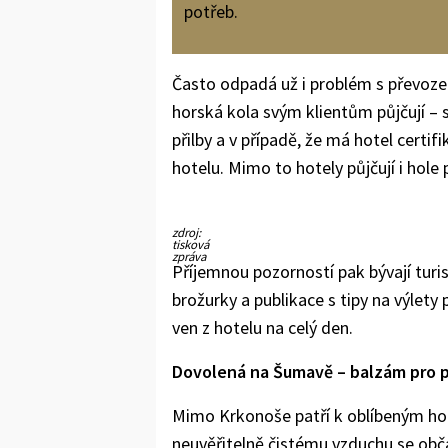
potřeb.
Často odpadá už i problém s převozem 
horská kola svým klientům půjčují – s
přilby a v případě, že má hotel certifi
hotelu. Mimo to hotely půjčují i hole 
zdroj:
tisková
zpráva
Příjemnou pozorností pak bývají turi
brožurky a publikace s tipy na výlety
ven z hotelu na celý den.
Dovolená na Šumavě – balzám pro p
Mimo Krkonoše patří k oblíbeným hors
neuvěřitelně čistému vzduchu se obč