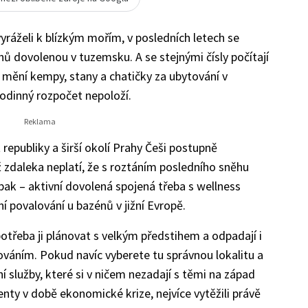
yráželi k blízkým mořím, v posledních letech se
chů dovolenou v tuzemsku. A se stejnými čísly počítají
ě mění kempy, stany a chatičky za ubytování v
 rodinný rozpočet nepoloží.
 republiky a širší okolí Prahy Češi postupně
ž zdaleka neplatí, že s roztáním posledního sněhu
k – aktivní dovolená spojená třeba s wellness
 povalování u bazénů v jižní Evropě.
potřeba ji plánovat s velkým předstihem a odpadají i
áním. Pokud navíc vyberete tu správnou lokalitu a
ní služby, které si v ničem nezadají s těmi na západ
ienty v době ekonomické krize, nejvíce vytěžili právě