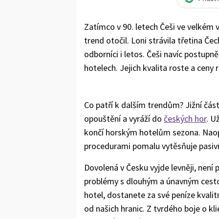
Zatímco v 90. letech Češi ve velkém v
trend otočil. Loni strávila třetina Če
odborníci i letos. Češi navíc postupn
hotelech. Jejich kvalita roste a ceny
Co patří k dalším trendům? Jižní část
opouštění a vyráží do
českých hor
. U
končí horským hotelům sezona. Naopa
procedurami pomalu vytěsňuje pasivní
Dovolená v Česku vyjde levněji, není 
problémy s dlouhým a únavným cestov
hotel, dostanete za své peníze kvalit
od našich hranic. Z tvrdého boje o kl