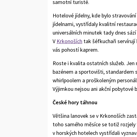
samotní turisté.
Hotelové jídelny, kde bylo stravování 
jídelnami, vystřídaly kvalitní restaur
universálních minutek tady dnes sází
V
Krkonoších
tak šéfkuchaři servírují
vás pohostí kaprem.
Roste i kvalita ostatních služeb. Je
bazénem a sportovišti, standardem se
whirlpoolem a proškoleným personále
Výjimkou nejsou ani akční pobytové 
České hory táhnou
Většina lanovek se v Krkonoších zast
toho samého měsíce se totiž rozjely 
v horských hotelech vystřídali vyzna