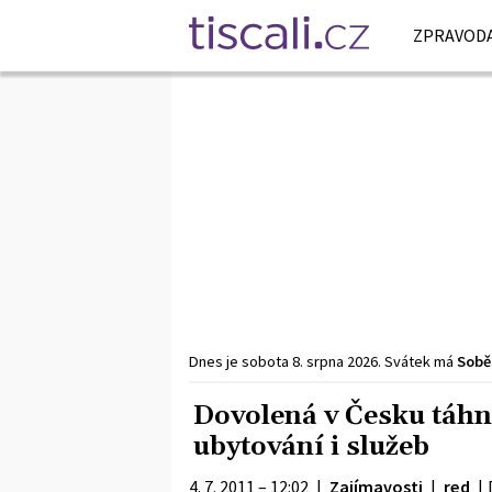
ZPRAVODA
Dnes je
sobota
8. srpna
2026
.
Svátek má
Sobě
Dovolená v Česku táhne
ubytování i služeb
4. 7. 2011 – 12:02
|
Zajímavosti
|
red
|