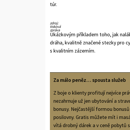
túr.
zdroj:
tisková
zpráva
Ukázkovým příkladem toho, jak nalákat
dráha, kvalitně značené stezky pro cyk
s kvalitním zázemím.
Za málo peněz… spousta služeb
Z boje o klienty profitují nejvíce p
nezahrnuje už jen ubytování a stravu
bonusy. Nejčastější formou bonusů 
posilovny. Gratis můžete mít i mas
vítá drobný dárek a v ceně pobytů st