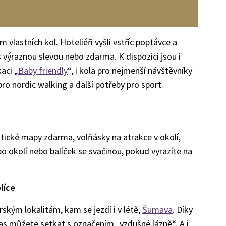
vlastních kol. Hoteliéři vyšli vstříc poptávce a
 výraznou slevou nebo zdarma. K dispozici jsou i
kaci „
Baby friendly
“, i kola pro nejmenší návštěvníky
pro nordic walking a další potřeby pro sport.
stické mapy zdarma, volňásky na atrakce v okolí,
 po okolí nebo balíček se svačinou, pokud vyrazíte na
líce
kým lokalitám, kam se jezdí i v létě,
Šumava
. Díky
as můžete setkat s označením „vzdušné lázně“. A i