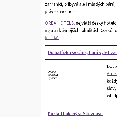
zahraničí, přibývá ale i mladých párů, 
právě s wellness.
OREA HOTELS
, největší český hotelo
nejatraktivnějších lokalitách České r
balíčků
:
Do baťůžku svačina, hurá výlet zač
Dovol
zdroj:
Arni
tisková
zpráva
každý
slevy
whirl
Poklad bukanýra Milovouse