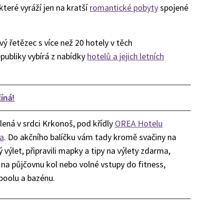
které vyráží jen na kratší
romantické pobyty
spojené
vý řetězec s více než 20 hotely v těch
epubliky vybírá z nabídky
hotelů a jejich letních
íná!
ená v srdci Krkonoš, pod křídly
OREA Hotelu
ka
. Do akčního balíčku vám tady kromě svačiny na
 výlet, připravili mapky a tipy na výlety zdarma,
 na půjčovnu kol nebo volné vstupy do fitness,
poolu a bazénu.