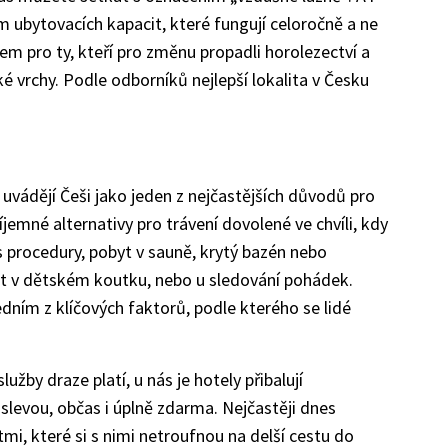
tím ubytovacích kapacit, které fungují celoročně a ne
em pro ty, kteří pro změnu propadli horolezectví a
 vrchy. Podle odborníků nejlepší lokalita v Česku
uvádějí Češi jako jeden z nejčastějších důvodů pro
říjemné alternativy pro trávení dovolené ve chvíli, kdy
ss procedury, pobyt v sauně, krytý bazén nebo
it v dětském koutku, nebo u sledování pohádek.
jedním z klíčových faktorů, podle kterého se lidé
užby draze platí, u nás je hotely přibalují
levou, občas i úplně zdarma. Nejčastěji dnes
mi, které si s nimi netroufnou na delší cestu do