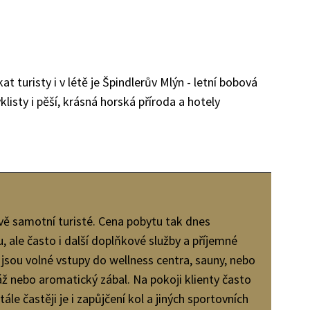
 turisty i v létě je Špindlerův Mlýn - letní bobová
listy i pěší, krásná horská příroda a hotely
rávě samotní turisté. Cena pobytu tak dnes
, ale často i další doplňkové služby a příjemné
jsou volné vstupy do wellness centra, sauny, nebo
áž nebo aromatický zábal. Na pokoji klienty často
ále častěji je i zapůjčení kol a jiných sportovních