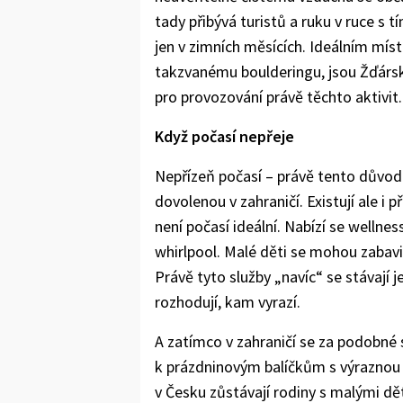
tady přibývá turistů a ruku v ruce s 
jen v zimních měsících. Ideálním míst
takzvanému boulderingu, jsou Žďárské
pro provozování právě těchto aktivit.
Když počasí nepřeje
Nepřízeň počasí – právě tento důvod 
dovolenou v zahraničí. Existují ale i p
není počasí ideální. Nabízí se wellne
whirlpool. Malé děti se mohou zabav
Právě tyto služby „navíc“ se stávají 
rozhodují, kam vyrazí.
A zatímco v zahraničí se za podobné sl
k prázdninovým balíčkům s výraznou s
v Česku zůstávají rodiny s malými dět