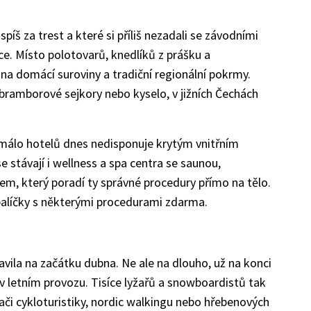
spíš za trest a které si příliš nezadali se závodními
ace. Místo polotovarů, knedlíků z prášku a
 na domácí suroviny a tradiční regionální pokrmy.
 bramborové sejkory nebo kyselo, v jižních Čechách
n málo hotelů dnes nedisponuje krytým vnitřním
 stávají i wellness a spa centra se saunou,
m, který poradí ty správné procedury přímo na tělo.
balíčky s některými procedurami zdarma.
avila na začátku dubna. Ne ale na dlouho, už na konci
v letním provozu. Tisíce lyžařů a snowboardistů tak
vači cykloturistiky, nordic walkingu nebo hřebenových