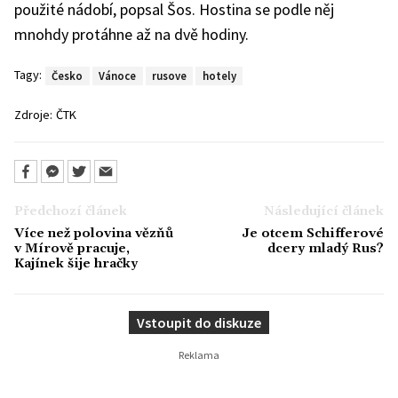
použité nádobí, popsal Šos. Hostina se podle něj
mnohdy protáhne až na dvě hodiny.
Tagy:
Česko
Vánoce
rusove
hotely
Zdroje:
ČTK
Předchozí článek
Následující článek
Více než polovina vězňů
Je otcem Schifferové
v Mírově pracuje,
dcery mladý Rus?
Kajínek šije hračky
Vstoupit do diskuze