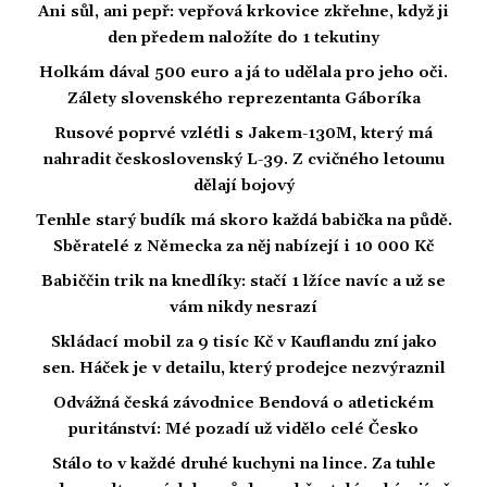
Ani sůl, ani pepř: vepřová krkovice zkřehne, když ji
den předem naložíte do 1 tekutiny
Holkám dával 500 euro a já to udělala pro jeho oči.
Zálety slovenského reprezentanta Gáboríka
Rusové poprvé vzlétli s Jakem-130M, který má
nahradit československý L-39. Z cvičného letounu
dělají bojový
Tenhle starý budík má skoro každá babička na půdě.
Sběratelé z Německa za něj nabízejí i 10 000 Kč
Babiččin trik na knedlíky: stačí 1 lžíce navíc a už se
vám nikdy nesrazí
Skládací mobil za 9 tisíc Kč v Kauflandu zní jako
sen. Háček je v detailu, který prodejce nezvýraznil
Odvážná česká závodnice Bendová o atletickém
puritánství: Mé pozadí už vidělo celé Česko
Stálo to v každé druhé kuchyni na lince. Za tuhle