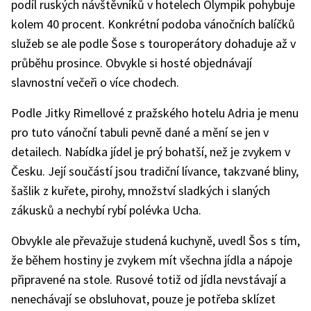
podíl ruských návštěvníků v hotelech Olympik pohybuje
kolem 40 procent. Konkrétní podoba vánočních balíčků
služeb se ale podle Šose s touroperátory dohaduje až v
průběhu prosince. Obvykle si hosté objednávají
slavnostní večeři o více chodech.
Podle Jitky Rimellové z pražského hotelu Adria je menu
pro tuto vánoční tabuli pevně dané a mění se jen v
detailech. Nabídka jídel je prý bohatší, než je zvykem v
Česku. Její součástí jsou tradiční lívance, takzvané bliny,
šašlik z kuřete, pirohy, množství sladkých i slaných
zákusků a nechybí rybí polévka Ucha.
Obvykle ale převažuje studená kuchyně, uvedl Šos s tím,
že během hostiny je zvykem mít všechna jídla a nápoje
připravené na stole. Rusové totiž od jídla nevstávají a
nenechávají se obsluhovat, pouze je potřeba sklízet