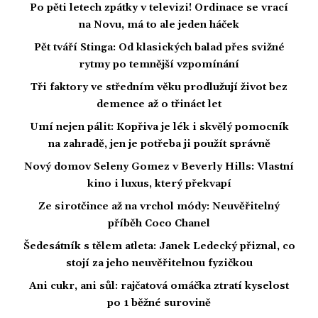
Po pěti letech zpátky v televizi! Ordinace se vrací
na Novu, má to ale jeden háček
Pět tváří Stinga: Od klasických balad přes svižné
rytmy po temnější vzpomínání
Tři faktory ve středním věku prodlužují život bez
demence až o třináct let
Umí nejen pálit: Kopřiva je lék i skvělý pomocník
na zahradě, jen je potřeba ji použít správně
Nový domov Seleny Gomez v Beverly Hills: Vlastní
kino i luxus, který překvapí
Ze sirotčince až na vrchol módy: Neuvěřitelný
příběh Coco Chanel
Šedesátník s tělem atleta: Janek Ledecký přiznal, co
stojí za jeho neuvěřitelnou fyzičkou
Ani cukr, ani sůl: rajčatová omáčka ztratí kyselost
po 1 běžné surovině