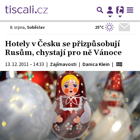
25°C
8. srpna
,
Soběslav
Hotely v Česku se přizpůsobují
Rusům, chystají pro ně Vánoce
13. 12. 2011 – 14:33
|
Zajímavosti
|
Danica Klein
|