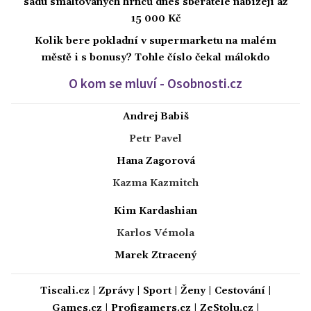
sadu smaltovaných hrnců dnes sběratelé nabízejí až
15 000 Kč
Kolik bere pokladní v supermarketu na malém
městě i s bonusy? Tohle číslo čekal málokdo
O kom se mluví - Osobnosti.cz
Andrej Babiš
Petr Pavel
Hana Zagorová
Kazma Kazmitch
Kim Kardashian
Karlos Vémola
Marek Ztracený
Tiscali.cz
|
Zprávy
|
Sport
|
Ženy
|
Cestování
|
Games.cz
|
Profigamers.cz
|
ZeStolu.cz
|