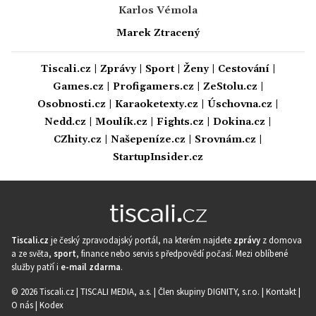
Karlos Vémola
Marek Ztracený
Tiscali.cz
|
Zprávy
|
Sport
|
Ženy
|
Cestování
|
Games.cz
|
Profigamers.cz
|
ZeStolu.cz
|
Osobnosti.cz
|
Karaoketexty.cz
|
Úschovna.cz
|
Nedd.cz
|
Moulík.cz
|
Fights.cz
|
Dokina.cz
|
CZhity.cz
|
Našepeníze.cz
|
Srovnám.cz
|
StartupInsider.cz
Tiscali.cz
je český zpravodajský portál, na kterém najdete
zprávy
z domova
a ze světa,
sport
, finance nebo servis s předpovědí počasí. Mezi oblíbené
služby patří i
e-mail zdarma
.
© 2026 Tiscali.cz |
TISCALI MEDIA, a.s.
|
Člen skupiny DIGNITY, s.r.o.
|
Kontakt
|
O nás
|
Kodex