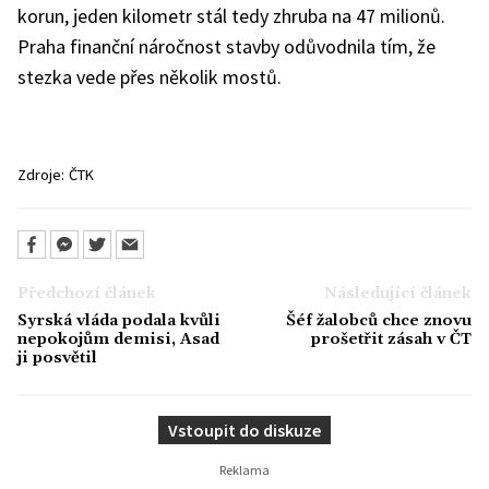
korun, jeden kilometr stál tedy zhruba na 47 milionů.
Praha finanční náročnost stavby odůvodnila tím, že
stezka vede přes několik mostů.
Zdroje:
ČTK
Předchozí článek
Následující článek
Syrská vláda podala kvůli
Šéf žalobců chce znovu
nepokojům demisi, Asad
prošetřit zásah v ČT
ji posvětil
Vstoupit do diskuze