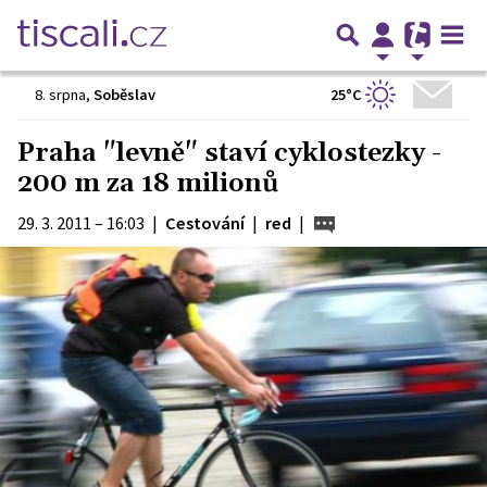
25°C
8. srpna
,
Soběslav
Praha "levně" staví cyklostezky -
200 m za 18 milionů
29. 3. 2011 – 16:03
|
Cestování
|
red
|