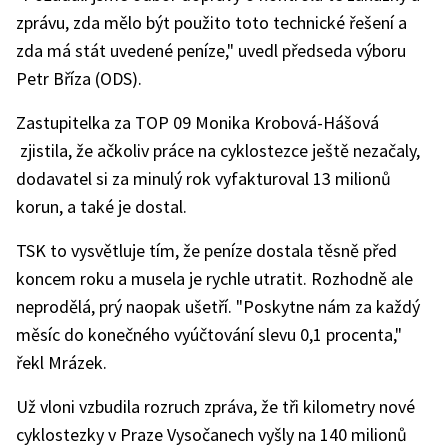
zprávu, zda mělo být použito toto technické řešení a
zda má stát uvedené peníze," uvedl předseda výboru
Petr Bříza (ODS).
Zastupitelka za TOP 09 Monika Krobová-Hášová
zjistila, že ačkoliv práce na cyklostezce ještě nezačaly,
dodavatel si za minulý rok vyfakturoval 13 milionů
korun, a také je dostal.
TSK to vysvětluje tím, že peníze dostala těsně před
koncem roku a musela je rychle utratit. Rozhodně ale
neprodělá, prý naopak ušetří. "Poskytne nám za každý
měsíc do konečného vyúčtování slevu 0,1 procenta,"
řekl Mrázek.
Už vloni vzbudila rozruch zpráva, že tři kilometry nové
cyklostezky v Praze Vysočanech vyšly na 140 milionů