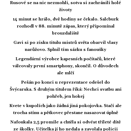
Rusové se na nic nezmohli, sotva si zachránili holé
životy
14 minut se hrálo, dvě hodiny se čekalo. Salcburk
rozhodl v 88. minutě zápas, který připomínal
brouzdaliště
Gavi si po zisku titulu mistrů světa obarvil vlasy
narůžovo. Splnil tím sázku s fanoušky
Legendární výrobce kapesních počítačů, které
válcovaly první smartphony, skončil. O důvodech
ale mlčí
Pešán po konci u reprezentace odešel do
Švýcarska. S druhým titulem říká: Nechci svatbu ani
pohřeb, jen hokej
Kvete v kupolích jako žádná jiná pokojovka. Stačí ale
trocha stínu a pětkovec přestane nasazovat úplně
Nafoukala 2,5 promile a chtěla si odvést tříleté dítě
ze školky. Učitelka jí ho nedala a zavolala policii