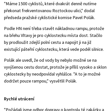
"Máme 1500 cyklistů, které dvakrát denně nutíme
překonat frekventovanou Roztockou ulici," dodal
předseda pražské cyklistické komise Pavel Polák.
Podle HN není třeba stavět nákladnou rampu, protože
na břehu Vltavy je pro cyklostezku místa dost. Stačilo
by prodloužit zdejší polní cestu a napojit ji na již
existující páteřní cyklostezku, která vede podél silnice.
Polák ale uvedl, že od vody by nebylo možné se na
vyvýšenou cestu dostat, protože je příliš vysoko a sklon
cyklostezky by neodpovídal vyhlášce. "A to je možné
dodržet pouze rampou," vysvětlil Polák.
Rychlé utrácení
"Požádali jsme odbor dopravy o kontrolu té zakázky a