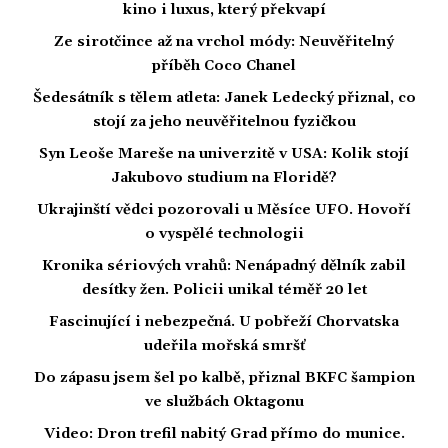
kino i luxus, který překvapí
Ze sirotčince až na vrchol módy: Neuvěřitelný
příběh Coco Chanel
Šedesátník s tělem atleta: Janek Ledecký přiznal, co
stojí za jeho neuvěřitelnou fyzičkou
Syn Leoše Mareše na univerzitě v USA: Kolik stojí
Jakubovo studium na Floridě?
Ukrajinští vědci pozorovali u Měsíce UFO. Hovoří
o vyspělé technologii
Kronika sériových vrahů: Nenápadný dělník zabil
desítky žen. Policii unikal téměř 20 let
Fascinující i nebezpečná. U pobřeží Chorvatska
udeřila mořská smršť
Do zápasu jsem šel po kalbě, přiznal BKFC šampion
ve službách Oktagonu
Video: Dron trefil nabitý Grad přímo do munice.