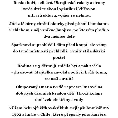
Rusko hoří, selhává. Ukrajinské rakety a drony
tvrdě drtí ruskou logistiku i klíčovou
infrastrukturu, vojáci se nehnou
Jód z lékárny chrání okurky před plísní i houbami.
S chlebem z něj vznikne hnojivo, po kterém plodí o
dva měsíce déle
Sparksovi si prohlédli dům před koupí, ale vstup
do tajné místnosti přehlédli. Uvnitř stála dětská
postel
Rodina se 3 dětmi jí zničila byt a pak začala
vyhrožovat. Majitelka zavolala policii kvůli tomu,
co našla uvnitř
Okupovaný zmar a tvrdé represe: Rusové na
dobytých územích kradou děti. Hrozí kolaps
dodávek elektřiny i vody
Viliam Schrojf: žižkovský kluk, nejlepší brankář MS
1962 a finále v Chile, které přepsaly jeho kariéru