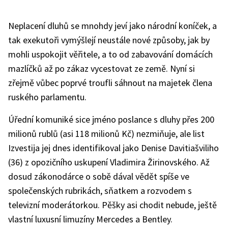
Neplacení dluhů se mnohdy jeví jako národní koníček, a
tak exekutoři vymýšlejí neustále nové způsoby, jak by
mohli uspokojit věřitele, a to od zabavování domácích
mazlíčků až po zákaz vycestovat ze země. Nyní si
zřejmě vůbec poprvé troufli sáhnout na majetek člena
ruského parlamentu.
Úřední komuniké sice jméno poslance s dluhy přes 200
milionů rublů (asi 118 milionů Kč) nezmiňuje, ale list
Izvestija jej dnes identifikoval jako Denise Davitiašviliho
(36) z opozičního uskupení Vladimira Žirinovského. Až
dosud zákonodárce o sobě dával vědět spíše ve
společenských rubrikách, sňatkem a rozvodem s
televizní moderátorkou. Pěšky asi chodit nebude, ještě
vlastní luxusní limuzíny Mercedes a Bentley.