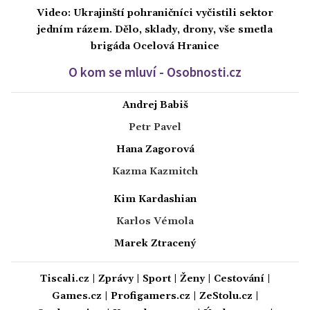
Video: Ukrajinští pohraničníci vyčistili sektor
jedním rázem. Dělo, sklady, drony, vše smetla
brigáda Ocelová Hranice
O kom se mluví - Osobnosti.cz
Andrej Babiš
Petr Pavel
Hana Zagorová
Kazma Kazmitch
Kim Kardashian
Karlos Vémola
Marek Ztracený
Tiscali.cz
|
Zprávy
|
Sport
|
Ženy
|
Cestování
|
Games.cz
|
Profigamers.cz
|
ZeStolu.cz
|