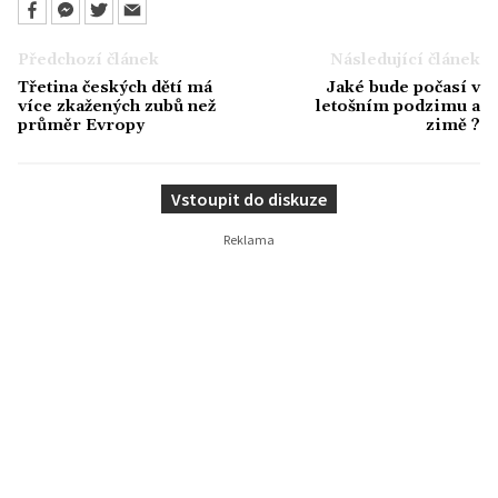
Předchozí článek
Následující článek
Třetina českých dětí má
Jaké bude počasí v
více zkažených zubů než
letošním podzimu a
průměr Evropy
zimě ?
Vstoupit do diskuze