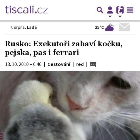
25°C
7. srpna
,
Lada
Rusko: Exekutoři zabaví kočku,
pejska, pas i ferrari
13. 10. 2010 – 6:46
|
Cestování
|
red
|