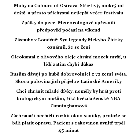
Moby na Colours of Ostrava: Střízlivý, mokrý od
deště, a přesto přichystal nejlepší večer festivalu
Zpátky do pece. Meteorologové upřesnili
předpověď počasí na víkend
Zásnuby v Londýně: Syn legendy Mekyho Žbirky
oznámil, že se žení
Oleokantal z olivového oleje chrání mozek myší, u
lidí zatím chybí důkaz
Rusům dávají po hubě dobrovolníci z 72 zemí světa.
Skoro polovina jich přijela z Latinské Ameriky
Chci chránit mladé dívky, neměly by hrát proti
biologickým mužům, říká hvězda ženské NBA
Cunninghamová
Záchranáři nechtěli rozbít okno sanitky, protože se
báli platit opravu. Pacient s rakovinou uvnitř trpěl
45 minut