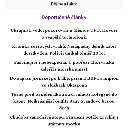
Dějiny a fakta
Doporučené články
Ukrajinští vědci pozorovali u Měsíce UFO. Hovoří
o vyspělé technologii
Kronika sériových vrahů: Nenápadný dělník zabil
desítky žen. Policii unikal téměř 20 let
Fascinující i nebezpečná. U pobřeží Chorvatska
udeřila mořská smršť
Do zápasu jsem šel po kalbě, přiznal BKFC šampion
ve službách Oktagonu
Těsně před osmdesátkou strčí mladší kolegyně do
kapsy. Nejkrásnější outfity Jany Švandové berou
dech
Chudoba zanechává stopu. Finanční potíže zrychlují
stárnutí mozku