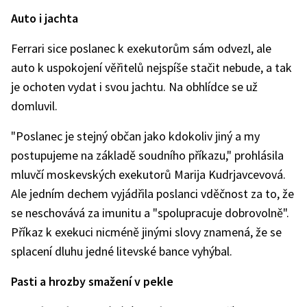
Auto i jachta
Ferrari sice poslanec k exekutorům sám odvezl, ale
auto k uspokojení věřitelů nejspíše stačit nebude, a tak
je ochoten vydat i svou jachtu. Na obhlídce se už
domluvil.
"Poslanec je stejný občan jako kdokoliv jiný a my
postupujeme na základě soudního příkazu," prohlásila
mluvčí moskevských exekutorů Marija Kudrjavcevová.
Ale jedním dechem vyjádřila poslanci vděčnost za to, že
se neschovává za imunitu a "spolupracuje dobrovolně".
Příkaz k exekuci nicméně jinými slovy znamená, že se
splacení dluhu jedné litevské bance vyhýbal.
Pasti a hrozby smažení v pekle