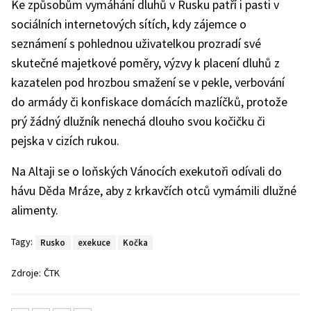
Ke způsobům vymáhání dluhů v Rusku patří i pasti v
sociálních internetových sítích, kdy zájemce o
seznámení s pohlednou uživatelkou prozradí své
skutečné majetkové poměry, výzvy k placení dluhů z
kazatelen pod hrozbou smažení se v pekle, verbování
do armády či konfiskace domácích mazlíčků, protože
prý žádný dlužník nenechá dlouho svou kočičku či
pejska v cizích rukou.
Na Altaji se o loňských Vánocích exekutoři odívali do
hávu Děda Mráze, aby z krkavčích otců vymámili dlužné
alimenty.
Tagy:
Rusko
exekuce
Kočka
Zdroje:
ČTK