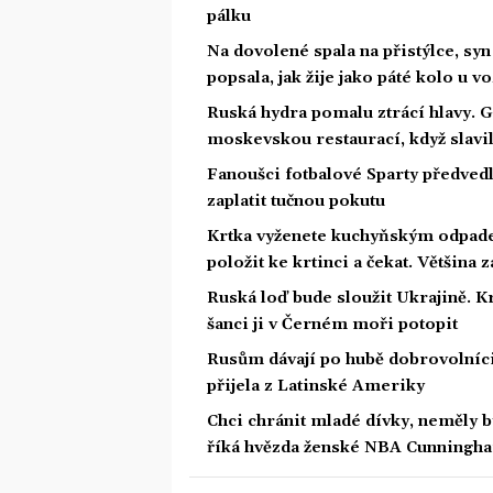
pálku
Na dovolené spala na přistýlce, syn p
popsala, jak žije jako páté kolo u v
Ruská hydra pomalu ztrácí hlavy. 
moskevskou restaurací, když slavil
Fanoušci fotbalové Sparty předved
zaplatit tučnou pokutu
Krtka vyženete kuchyňským odpade
položit ke krtinci a čekat. Většina
Ruská loď bude sloužit Ukrajině. 
šanci ji v Černém moři potopit
Rusům dávají po hubě dobrovolníci 
přijela z Latinské Ameriky
Chci chránit mladé dívky, neměly 
říká hvězda ženské NBA Cunningh