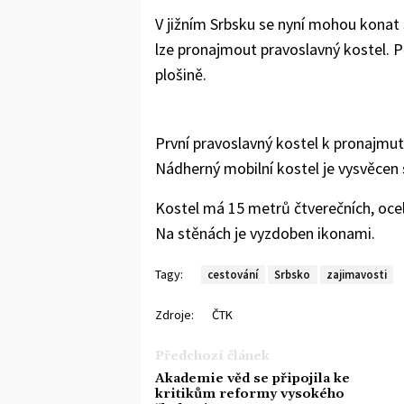
V jižním Srbsku se nyní mohou konat 
lze pronajmout pravoslavný kostel. P
plošině.
První pravoslavný kostel k pronajmut
Nádherný mobilní kostel je vysvěcen 
Kostel má 15 metrů čtverečních, ocel
Na stěnách je vyzdoben ikonami.
Tagy:
cestování
Srbsko
zajimavosti
Zdroje:
ČTK
Předchozí článek
Akademie věd se připojila ke
kritikům reformy vysokého