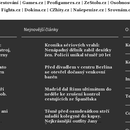
estování
|
Games.cz
|
Profigamers.cz
|
ZeStolu.cz
|
Osobnost
|
Fights.cz
|
Dokina.cz
|
CZhity.cz
|
Našepeníze.cz
|
Srovnám.
Nejnovější články
O 
:
Kronika sériových vrahů:
K
troj,
Nenápadný dělník zabil desítky
vrny
žen. Policii unikal téměř 20 let
Ko
sto
Před divadlem v centru Berlína
en
se otevřel dočasný venkovní
bazén
In
ří
Madrid dal Římu ultimátum do
dob.
neděle ke zrušení kontrol
T
cestujících ze Španělska
 ani
Těsně před osmdesátkou strčí
C
mladší kolegyně do kapsy.
Nejkrásnější outfity Jany
Švandové berou dech