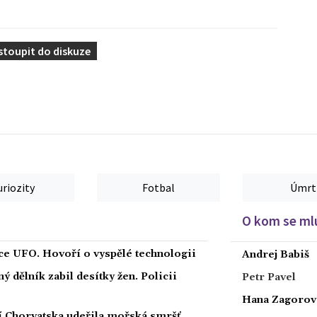
stoupit do diskuze
uriozity
Fotbal
Úmrt
O kom se mlu
íce UFO. Hovoří o vyspělé technologii
Andrej Babiš
 dělník zabil desítky žen. Policii
Petr Pavel
Hana Zagorov
ží Chorvatska udeřila mořská smršť