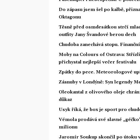
Do zápasu jsem šel po kalbě, přiz
Oktagonu
Těsně před osmdesátkou strčí mlad
outfity Jany Švandové berou dech
Chudoba zanechává stopu. Finanční 
Moby na Colours of Ostrava: Střízl
přichystal nejlepší večer festivalu
Zpátky do pece. Meteorologové upř
Zásnuby v Londýně: Syn legendy Me
Oleokantal z olivového oleje chrán
důkaz
Usyk říká, že box je sport pro chu
Vémola prodává své slavné „géčko
milionu
Jaromír Soukup skončil po útoku v