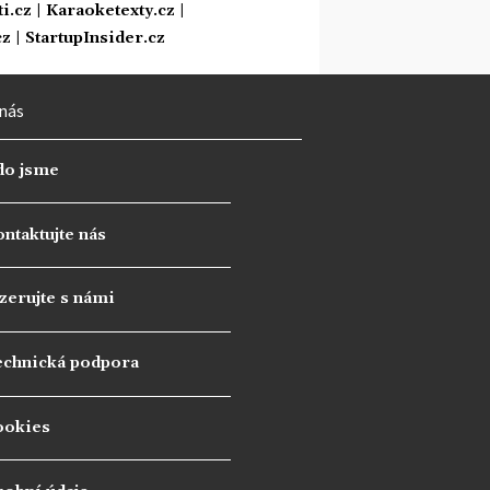
i.cz
|
Karaoketexty.cz
|
cz
|
StartupInsider.cz
nás
do jsme
ntaktujte nás
zerujte s námi
echnická podpora
ookies