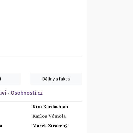
í
Dějiny a fakta
ví - Osobnosti.cz
Kim Kardashian
Karlos Vémola
á
Marek Ztracený