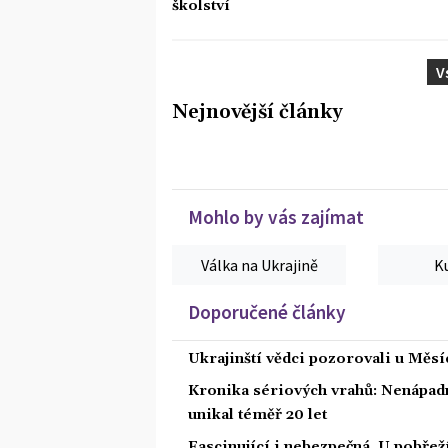
školství
V
Nejnovější články
Mohlo by vás zajímat
Válka na Ukrajině
K
Doporučené články
Ukrajinští vědci pozorovali u Měs
Kronika sériových vrahů: Nenápadný
unikal téměř 20 let
Fascinující i nebezpečná. U pobře