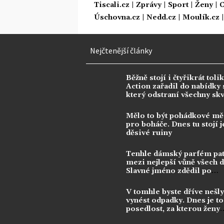
Tiscali.cz
|
Zprávy
|
Sport
|
Ženy
|
C
Úschovna.cz
|
Nedd.cz
|
Moulík.cz
Nejčtenější články
Běžně stojí i čtyřikrát tolik
Action zařadil do nabídky s
který odstraní všechny sk
Mělo to být pohádkové mě
pro boháče. Dnes tu stojí j
děsivé ruiny
Tenhle dámský parfém pat
mezi nejlepší vůně všech 
Slavné jméno zdědil po
kontroverzní legendě
V tomhle byste dříve nešly
vynést odpadky. Dnes je to
posedlost, za kterou ženy
utrácejí tisíce