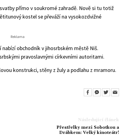
svatby přímo v soukromé zahradě. Nově si tu totiž
ětitunový kostel se převáží na vysokozdvižné
í nabízí obchodník v jihosrbském městě Niš.
srbskými pravoslavnými církevními autoritami.
ovou konstrukci, stěny z žuly a podlahu z mramoru.
Následující článek
Přestřelky mezi Sobotkou a
Drábkem: Velký kinoteátr!