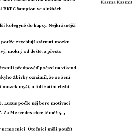
Kazma Kazmi
nal BKFC šampion ve službách
ší kolegyně do kapsy. Nejkrásnější
potíže zrychlují stárnutí mozku
ivý, mokrý od deště, a přesto
esnili předpověď počasí na víkend
kyho Žbirky oznámil, že se žení
í mozek myší, u lidí zatím chybí
dé. Luxus podle něj bere motivaci
“. Za Mercedes chce téměř 4,5
 nemocnici. Útočníci měli použít