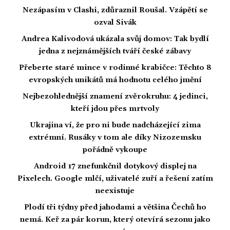
Nezápasím v Clashi, zdůraznil Roušal. Vzápětí se
ozval Sivák
Andrea Kalivodová ukázala svůj domov: Tak bydlí
jedna z nejznámějších tváří české zábavy
Přeberte staré mince v rodinné krabičce: Těchto 8
evropských unikátů má hodnotu celého jmění
Nejbezohlednější znamení zvěrokruhu: 4 jedinci,
kteří jdou přes mrtvoly
Ukrajina ví, že pro ni bude nadcházející zima
extrémní. Rusáky v tom ale díky Nizozemsku
pořádně vykoupe
Android 17 znefunkčnil dotykový displej na
Pixelech. Google mlčí, uživatelé zuří a řešení zatím
neexistuje
Plodí tři týdny před jahodami a většina Čechů ho
nemá. Keř za pár korun, který otevírá sezonu jako