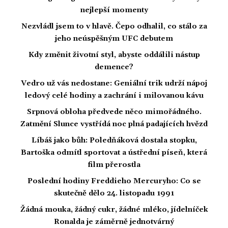
nejlepší momenty
Nezvládl jsem to v hlavě. Čepo odhalil, co stálo za
jeho neúspěšným UFC debutem
Kdy změnit životní styl, abyste oddálili nástup
demence?
Vedro už vás nedostane: Geniální trik udrží nápoj
ledový celé hodiny a zachrání i milovanou kávu
Srpnová obloha předvede něco mimořádného.
Zatmění Slunce vystřídá noc plná padajících hvězd
Líbáš jako bůh: Poledňáková dostala stopku,
Bartoška odmítl sportovat a ústřední píseň, která
film přerostla
Poslední hodiny Freddieho Mercuryho: Co se
skutečně dělo 24. listopadu 1991
Žádná mouka, žádný cukr, žádné mléko, jídelníček
Ronalda je záměrně jednotvárný