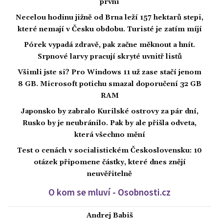
první
Necelou hodinu jižně od Brna leží 157 hektarů stepi,
které nemají v Česku obdobu. Turisté je zatím míjí
Pórek vypadá zdravě, pak začne měknout a hnít.
Srpnové larvy pracují skryté uvnitř listů
Všimli jste si? Pro Windows 11 už zase stačí jenom
8 GB. Microsoft potichu smazal doporučení 32 GB
RAM
Japonsko by zabralo Kurilské ostrovy za pár dní,
Rusko by je neubránilo. Pak by ale přišla odveta,
která všechno mění
Test o cenách v socialistickém Československu: 10
otázek připomene částky, které dnes znějí
neuvěřitelně
O kom se mluví - Osobnosti.cz
Andrej Babiš