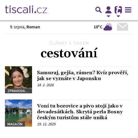
10°C
9. srpna
,
Roman
ČLÁNKY S TAGEM
Předchozí
1
2
3
…
47
Další
cestování
Samuraj, gejša, rámen? Kvíz prověří,
jak se vyznáte v Japonsku
18. 2. 2026
ZPRAVODAJSTVÍ
Voní tu borovice a pivo stojí jako v
devadesátkách. Skrytá perla Bosny
českým turistům stále uniká
19. 11. 2025
MAGAZÍN