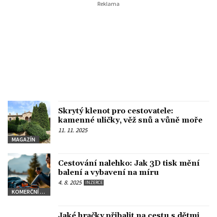
Skrytý klenot pro cestovatele:
kamenné uličky, věž snů a vůně moře
11. 11. 2025
MAGAZÍN
Cestování nalehko: Jak 3D tisk mění
balení a vybavení na míru
4. 8. 2025
INZERCE
KOMERČNÍ SDĚLENÍ
Jaké hračky přibalit na cestu s dětmi