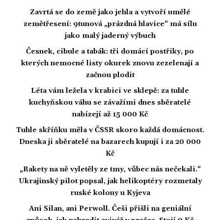
Zavrtá se do země jako jehla a vytvoří umělé
zemětřesení: 9tunová „prázdná hlavice“ má sílu
jako malý jaderný výbuch
Česnek, cibule a tabák: tři domácí postřiky, po
kterých nemocné listy okurek znovu zezelenají a
začnou plodit
Léta vám ležela v krabici ve sklepě: za tuhle
kuchyňskou váhu se závažími dnes sběratelé
nabízejí až 15 000 Kč
Tuhle skříňku měla v ČSSR skoro každá domácnost.
Dneska ji sběratelé na bazarech kupují i za 20 000
Kč
„Rakety na ně vyletěly ze tmy, vůbec nás nečekali.“
Ukrajinský pilot popsal, jak helikoptéry rozmetaly
ruské kolony u Kyjeva
Ani Silan, ani Perwoll. Češi přišli na geniální