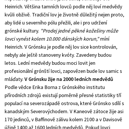
Heinrich. Většina tamních lovců podle něj loví medvědy
kvůli obživě. Tradiční lov je životně důležitý nejen proto,
aby lidé u severního pólu přežili, ale i pro udržení
grónské kultury.
"Prodej jedné pěkné kožešiny může
lovci vynést kolem 10.000 dánských korun,"
míní
Heinrich. V Grónsku je podle něj lov sice kontrolován,
nebyly ale ještě stanoveny kvóty. Zavedeny budou
letos. Lední medvědy budou moci lovit jen
profesionální grónští lovci, zapovězen bude lov samic s
mláďaty.
V Grónsku žije na 2000 ledních medvědů
Podle vědce Erika Borna z Grónského institutu
přírodních zdrojů existují poměrně přesné statistiky tří
populací na severozápadě ostrova, které Grónsko sdílí s
kanadským Severovýchodem. V Kaneově zátoce žije asi
170 jedinců, v Baffinově zálivu kolem 2100 a v Davisově
úžině 1400 až 1600 ledních medvědů. Pokud lovci