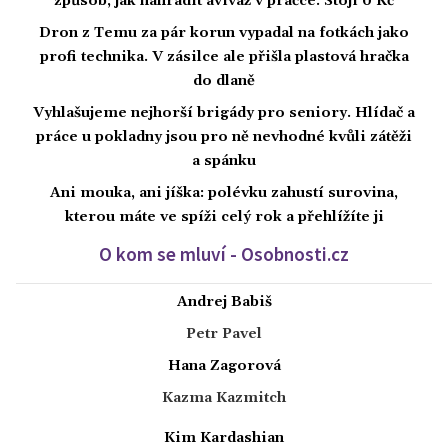
způsob, jak nahradit aviváž v pračce. Stojí 0 Kč
Dron z Temu za pár korun vypadal na fotkách jako
profi technika. V zásilce ale přišla plastová hračka
do dlaně
Vyhlašujeme nejhorší brigády pro seniory. Hlídač a
práce u pokladny jsou pro ně nevhodné kvůli zátěži
a spánku
Ani mouka, ani jíška: polévku zahustí surovina,
kterou máte ve spíži celý rok a přehlížíte ji
O kom se mluví - Osobnosti.cz
Andrej Babiš
Petr Pavel
Hana Zagorová
Kazma Kazmitch
Kim Kardashian