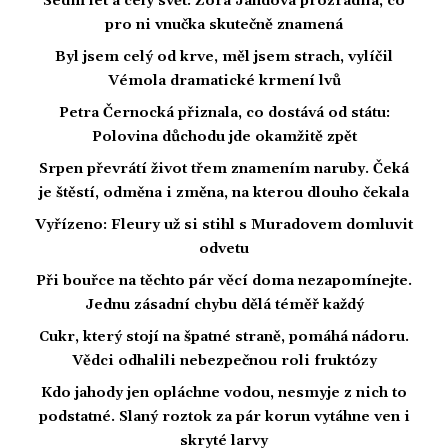
Sedm let a celý svět: Zora Jandová prozradila, co
pro ni vnučka skutečně znamená
Byl jsem celý od krve, měl jsem strach, vylíčil
Vémola dramatické krmení lvů
Petra Černocká přiznala, co dostává od státu:
Polovina důchodu jde okamžitě zpět
Srpen převrátí život třem znamením naruby. Čeká
je štěstí, odměna i změna, na kterou dlouho čekala
Vyřízeno: Fleury už si stihl s Muradovem domluvit
odvetu
Při bouřce na těchto pár věcí doma nezapomínejte.
Jednu zásadní chybu dělá téměř každý
Cukr, který stojí na špatné straně, pomáhá nádoru.
Vědci odhalili nebezpečnou roli fruktózy
Kdo jahody jen opláchne vodou, nesmyje z nich to
podstatné. Slaný roztok za pár korun vytáhne ven i
skryté larvy