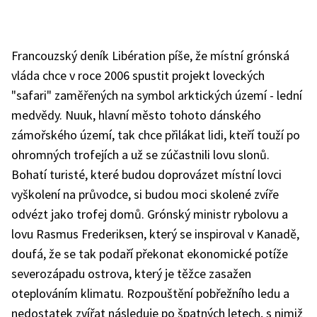
Francouzský deník Libération píše, že místní grónská
vláda chce v roce 2006 spustit projekt loveckých
"safari" zaměřených na symbol arktických území - lední
medvědy. Nuuk, hlavní město tohoto dánského
zámořského území, tak chce přilákat lidi, kteří touží po
ohromných trofejích a už se zúčastnili lovu slonů.
Bohatí turisté, které budou doprovázet místní lovci
vyškolení na průvodce, si budou moci skolené zvíře
odvézt jako trofej domů. Grónský ministr rybolovu a
lovu Rasmus Frederiksen, který se inspiroval v Kanadě,
doufá, že se tak podaří překonat ekonomické potíže
severozápadu ostrova, který je těžce zasažen
oteplováním klimatu. Rozpouštění pobřežního ledu a
nedostatek zvířat následuje po špatných letech, s nimiž