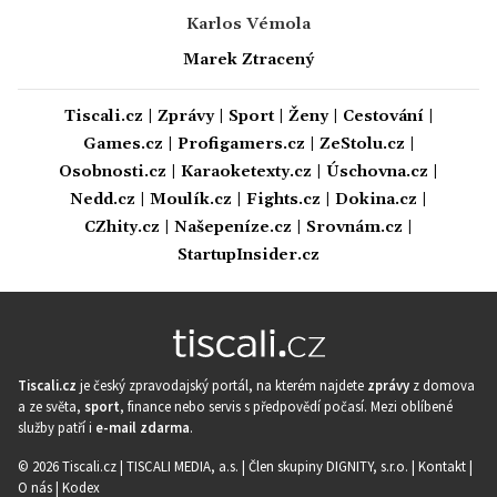
Karlos Vémola
Marek Ztracený
Tiscali.cz
|
Zprávy
|
Sport
|
Ženy
|
Cestování
|
Games.cz
|
Profigamers.cz
|
ZeStolu.cz
|
Osobnosti.cz
|
Karaoketexty.cz
|
Úschovna.cz
|
Nedd.cz
|
Moulík.cz
|
Fights.cz
|
Dokina.cz
|
CZhity.cz
|
Našepeníze.cz
|
Srovnám.cz
|
StartupInsider.cz
Tiscali.cz
je český zpravodajský portál, na kterém najdete
zprávy
z domova
a ze světa,
sport
, finance nebo servis s předpovědí počasí. Mezi oblíbené
služby patří i
e-mail zdarma
.
© 2026 Tiscali.cz |
TISCALI MEDIA, a.s.
|
Člen skupiny DIGNITY, s.r.o.
|
Kontakt
|
O nás
|
Kodex