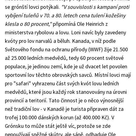
se grónští lovci potýkali.
"V souvislosti s kampaní proti
vybíjení tuleňů v 70. a 80. letech cena tulení kožešiny
klesla o 80 procent,"
připomíná Ole Heinrich z
ministerstva rybolovu a lovu. Loni navíc byly zavedeny
kvóty pro lov narvalů a běluh. Kanada, v níž podle
Světového fondu na ochranu přírody (WWF) žije 21.500
až 25.000 ledních medvědů, tedy 60 procent světové
populace, je jedinou zemí, kde je už dvacet let povolen
sportovní lov těchto obrovských savců. Místní lovci mají
pro "safari" vyhrazenu část svých kvót lovu ledních
medvědů, které jsou každý rok stanovovány na úrovni
provincií a teritorií. Tato činnost je o něco výnosnější
než tradiční lov - v Kanadě je turista připraven dát za
trofej 100.000 dánských korun (až 400.000 Kč). V
Grónsku to může stát ještě víc, protože se zde
nepoužívají sněžné skútry, ale sáně, odhaduje Ole