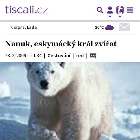
26°C
7. srpna
,
Lada
Nanuk, eskymácký král zvířat
28. 2. 2009 – 11:34
|
Cestování
|
red
|