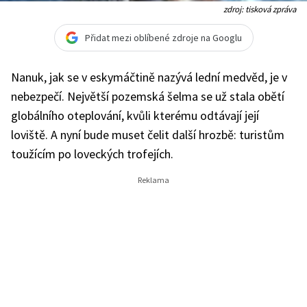
zdroj: tisková zpráva
Přidat mezi oblíbené zdroje na Googlu
Nanuk, jak se v eskymáčtině nazývá lední medvěd, je v
nebezpečí. Největší pozemská šelma se už stala obětí
globálního oteplování, kvůli kterému odtávají její
loviště. A nyní bude muset čelit další hrozbě: turistům
toužícím po loveckých trofejích.