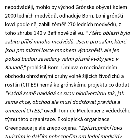
nepodvádějí, mohlo by východ Grónska obývat kolem
2000 ledních medvědů, odhaduje Born. Loni grónští
lovci podle něj zabili téměř 270 ledních medvědů, z
toho zhruba 140 v Baffinově zálivu.
"V této oblasti bylo
zabito příliš mnoho medvědů. Jsem pro safari, které
jsou pro místní lovce mnohem výnosnější, ale jen
pokud budou zavedeny velmi přísné kvóty jako v
Kanadě,"
prohlásil Born. Úmluva o mezinárodním
obchodu ohroženými druhy volně žijících živočichů a
rostlin (CITES) nemá ke grónskému projektu co dodat.
"Každá země nakládá se svou biodiverzitou tak, jak
sama chce, obchod ale musí dodržovat pravidla a
omezení CITES,"
uvedl Tom de Meulenaer z vědeckého
týmu této organizace. Ekologická organizace
Greenpeace je ale znepokojena.
"Zpřístupnění lovu
turistům je dalším nebezpečím pro lední medvědy,