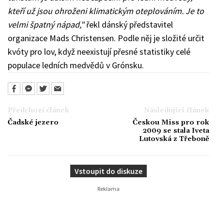
kteří už jsou ohroženi klimatickým oteplováním. Je to
velmi špatný nápad,"
řekl dánský představitel
organizace Mads Christensen. Podle něj je složité určit
kvóty pro lov, když neexistují přesné statistiky celé
populace ledních medvědů v Grónsku.
Předchozí článek
Následující článek
Čadské jezero
Českou Miss pro rok
2009 se stala Iveta
Lutovská z Třeboně
Vstoupit do diskuze