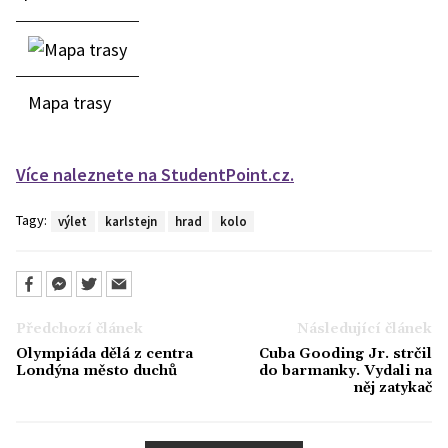
Mapa trasy
Více naleznete na StudentPoint.cz.
Tagy:
výlet
karlstejn
hrad
kolo
Předchozí článek
Následující článek
Olympiáda dělá z centra
Cuba Gooding Jr. strčil
Londýna město duchů
do barmanky. Vydali na
něj zatykač