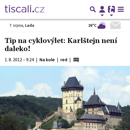
26°C
7. srpna
,
Lada
Tip na cyklovýlet: Karlštejn není
daleko!
1. 8. 2012 – 9:24
|
Na kole
|
red
|