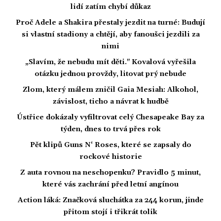
lidí zatím chybí důkaz
Proč Adele a Shakira přestaly jezdit na turné: Budují
si vlastní stadiony a chtějí, aby fanoušci jezdili za
nimi
„Slavím, že nebudu mít děti." Kovalová vyřešila
otázku jednou provždy, litovat prý nebude
Zlom, který málem zničil Gaia Mesiah: Alkohol,
závislost, ticho a návrat k hudbě
Ústřice dokázaly vyfiltrovat celý Chesapeake Bay za
týden, dnes to trvá přes rok
Pět klipů Guns N‘ Roses, které se zapsaly do
rockové historie
Z auta rovnou na neschopenku? Pravidlo 5 minut,
které vás zachrání před letní angínou
Action láká: Značková sluchátka za 244 korun, jinde
přitom stojí i třikrát tolik