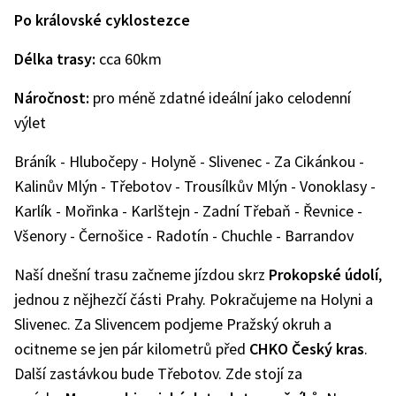
Po královské cyklostezce
Délka trasy:
cca 60km
Náročnost:
pro méně zdatné ideální jako celodenní
výlet
Bráník - Hlubočepy - Holyně - Slivenec - Za Cikánkou -
Kalinův Mlýn - Třebotov - Trousílkův Mlýn - Vonoklasy -
Karlík - Mořinka - Karlštejn - Zadní Třebaň - Řevnice -
Všenory - Černošice - Radotín - Chuchle - Barrandov
Naší dnešní trasu začneme jízdou skrz
Prokopské údolí
,
jednou z nějhezčí části Prahy. Pokračujeme na Holyni a
Slivenec. Za Slivencem podjeme Pražský okruh a
ocitneme se jen pár kilometrů před
CHKO Český kras
.
Další zastávkou bude Třebotov. Zde stojí za