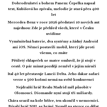
Dobrodružství s bohem Panem: Čepelka napsal
text, Kubišová ho zpívala, melodie je stará přes 400
let
Mercedes-Benz v roce 2026 představí 10 nových aut
najednou: Zde je přehled všech, které v Česku
uvidíme
Vyměnitelná baterie, dva systémy a žádný Android
ani iOS. Němci postavili mobil, který jde proti
všemu, co znáte
Pětiletý chlapeček se matce omluvil, že jí stojí v
cestě. O pár minut později zemřel v jejím náručí
Ital 40 let přestavuje Lancii Delta. Jeho dakar-safari
verze s 500 koňmi nemá na světě konkurenci
Nejdražší hráč Realu Madrid měl působit v
Olomouci. Diomande nyní stojí tři miliardy.
Chára srazil na kole běžce, ten skončil v nemocnici.
Bývalý hráč NHL se brání: Neměl na stezce co dělat