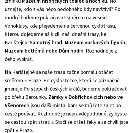
zmínku
Muzeum hisorických toalet a nočníků
. No
uznejte, kdo z vás něco podobného kdy navštívil? Po
modré budeme pokračovat směrem na vesnici
Vonoklasy, kde přejedeme na červenou cyklotrasu,
kterou dojedeme až k cíli naší dnešní trasy, ke
Karlštejnu.
Samotný hrad, Muzeum voskových figurín,
Muzeum betlémů nebo Dům hodin
. Rozhodně je z
čeho vybírat.
Na Karlštejně se naše trasa začne pomalu otáčet
směrem k Praze. Po cyklostezce, která se příznačně
jmenuje Po stopách českých králů, budeme pokračovat
po břehu Berounky.
Zámky v Dobřichovicích nebo ve
Všenorech
jsou další místa, kam se můžete zajet po
cestě podívat. Rozhodně je nepravděpodobné, žy byste
se cestou zpět ztratili. Stačí se držet řeky a za chvíli jste
zpět v Praze.