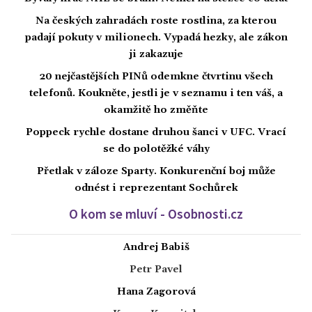
Na českých zahradách roste rostlina, za kterou
padají pokuty v milionech. Vypadá hezky, ale zákon
ji zakazuje
20 nejčastějších PINů odemkne čtvrtinu všech
telefonů. Koukněte, jestli je v seznamu i ten váš, a
okamžitě ho změňte
Poppeck rychle dostane druhou šanci v UFC. Vrací
se do polotěžké váhy
Přetlak v záloze Sparty. Konkurenční boj může
odnést i reprezentant Sochůrek
O kom se mluví - Osobnosti.cz
Andrej Babiš
Petr Pavel
Hana Zagorová