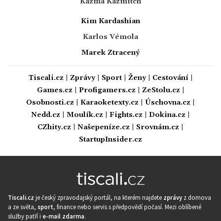
Kazma Kazmitch
Kim Kardashian
Karlos Vémola
Marek Ztracený
Tiscali.cz
|
Zprávy
|
Sport
|
Ženy
|
Cestování
|
Games.cz
|
Profigamers.cz
|
ZeStolu.cz
|
Osobnosti.cz
|
Karaoketexty.cz
|
Úschovna.cz
|
Nedd.cz
|
Moulík.cz
|
Fights.cz
|
Dokina.cz
|
CZhity.cz
|
Našepeníze.cz
|
Srovnám.cz
|
StartupInsider.cz
Tiscali.cz
je český zpravodajský portál, na kterém najdete
zprávy
z domova
a ze světa,
sport
, finance nebo servis s předpovědí počasí. Mezi oblíbené
služby patří i
e-mail zdarma
.