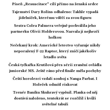
Píseň „Resuscitace“ cílí přímo na ženská srdce
Tajemství Dary Rolins odhaleno: Takhle vypadá
jídelníček, kterému vděčí za svou figuru
Sestra Colea Palmera veřejně pochválila jeho
partnerku Olivii Holderovou. Nazvala ji nejhezčí
holkou
Nečekaný krok: Americké letectvo vyřazuje nikdy
neporažený F-22 Raptor, který zničí jakékoliv
letadlo světa
Česká tyčkařka Krutilová přes sérii zranění ovládla
juniorské MS. Ještě ráno před finále měla pochyby
Čeští horolezci vzdali souboj s Nanga Parbat. I
Holeček odmítl riskovat
Trenér Baníku Skuhravý vypěnil. Planka od něj
dostává naloženo, tentokrát se rozčílil i kvůli
světelné tabuli