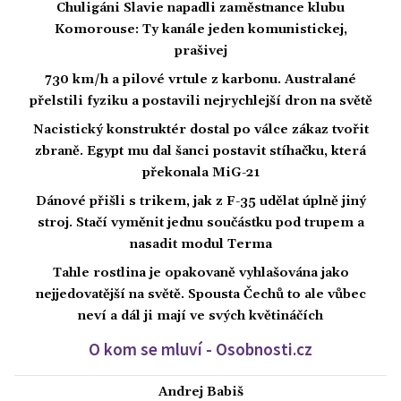
Chuligáni Slavie napadli zaměstnance klubu
Komorouse: Ty kanále jeden komunistickej,
prašivej
730 km/h a pilové vrtule z karbonu. Australané
přelstili fyziku a postavili nejrychlejší dron na světě
Nacistický konstruktér dostal po válce zákaz tvořit
zbraně. Egypt mu dal šanci postavit stíhačku, která
překonala MiG-21
Dánové přišli s trikem, jak z F-35 udělat úplně jiný
stroj. Stačí vyměnit jednu součástku pod trupem a
nasadit modul Terma
Tahle rostlina je opakovaně vyhlašována jako
nejjedovatější na světě. Spousta Čechů to ale vůbec
neví a dál ji mají ve svých květináčích
O kom se mluví - Osobnosti.cz
Andrej Babiš