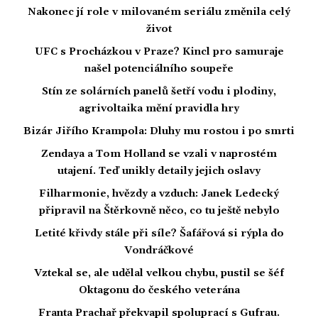
Nakonec jí role v milovaném seriálu změnila celý
život
UFC s Procházkou v Praze? Kincl pro samuraje
našel potenciálního soupeře
Stín ze solárních panelů šetří vodu i plodiny,
agrivoltaika mění pravidla hry
Bizár Jiřího Krampola: Dluhy mu rostou i po smrti
Zendaya a Tom Holland se vzali v naprostém
utajení. Teď unikly detaily jejich oslavy
Filharmonie, hvězdy a vzduch: Janek Ledecký
připravil na Štěrkovně něco, co tu ještě nebylo
Letité křivdy stále při síle? Šafářová si rýpla do
Vondráčkové
Vztekal se, ale udělal velkou chybu, pustil se šéf
Oktagonu do českého veterána
Franta Prachař překvapil spoluprací s Gufrau.