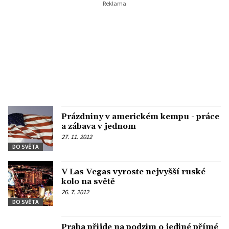
Prázdniny v americkém kempu - práce
a zábava v jednom
27. 11. 2012
DO SVĚTA
V Las Vegas vyroste nejvyšší ruské
kolo na světě
26. 7. 2012
DO SVĚTA
Praha přijde na podzim o jediné přímé