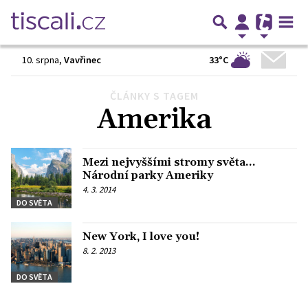
33°C
10. srpna
,
Vavřinec
ČLÁNKY S TAGEM
Předchozí
1
2
Další
Amerika
Mezi nejvyššími stromy světa...
Národní parky Ameriky
4. 3. 2014
DO SVĚTA
New York, I love you!
8. 2. 2013
DO SVĚTA