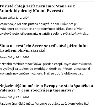
Turisté chtějí zažít neznámo: Stane se z
Antarktidy druhý Mount Everest?
Radek Chlup
31. 1. 2024
Antarktida je odlehlá pustina pokrytá ledem. Právě pro její
vzdálenost od civilizace a neposkrvěnost lidskou činností však
raketově roste její popularita u turistů z celého světa. Loňský rok
přitom ukázal, že příliš pozornosti škodí.
Zima na cestách: Sever se teď stává přírodním
divadlem plným zázraků
Radek Chlup
26. 1. 2024
V zimních měsících mnozí dávají přednost teplu svých domovů nebo
se vydávají za teplem do exotických destinací. Přesto i zima nabízí
pro turisty nekonečné možnosti. Stačí se dobře obléknout a
následovat tanec polárních září.
Nejzelenějším městem Evropy se stala španělská
Valencie. V čem spočívá její tajemství?
Radek Chlup
23. 1. 2024
Malebné španělské město Valencie obdrželo začátkem ledna titul