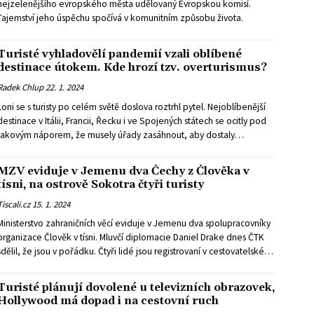
nejzelenějšího evropského města udělovaný Evropskou komisí.
Tajemství jeho úspěchu spočívá v komunitním způsobu života.
Turisté vyhladovělí pandemií vzali oblíbené
destinace útokem. Kde hrozí tzv. overturismus?
Radek Chlup
22. 1. 2024
Loni se s turisty po celém světě doslova roztrhl pytel. Nejoblíbenější
destinace v Itálii, Francii, Řecku i ve Spojených státech se ocitly pod
takovým náporem, že musely úřady zasáhnout, aby dostaly
nekonečné davy pod kontrolu. Kde byla situace nejhorší?
MZV eviduje v Jemenu dva Čechy z Člověka v
tísni, na ostrově Sokotra čtyři turisty
Tiscali.cz
15. 1. 2024
Ministerstvo zahraničních věcí eviduje v Jemenu dva spolupracovníky
organizace Člověk v tísni. Mluvčí diplomacie Daniel Drake dnes ČTK
sdělil, že jsou v pořádku. Čtyři lidé jsou registrovaní v cestovatelském
systému Drozd na ostrově Sokotra, pro který se také vztahují
varování MZV ohledně cest do Jemenu. Američané v Jemenu v
Turisté plánují dovolené u televizních obrazovek,
posledních dnech opakovaně útočili na pozice húsíjských rebelů.
Hollywood má dopad i na cestovní ruch