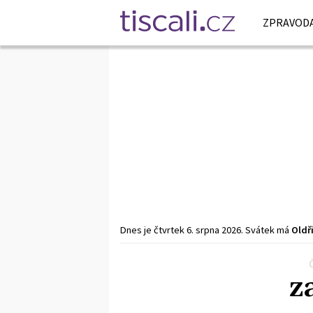
ZPRAVODA
Dnes je
čtvrtek
6. srpna
2026
.
Svátek má
Oldř
Předchozí
1
2
3
…
28
Další
z