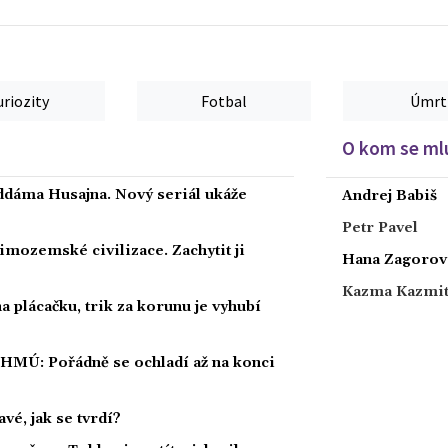
uriozity
Fotbal
Úmrt
O kom se mlu
ddáma Husajna. Nový seriál ukáže
Andrej Babiš
Petr Pavel
mozemské civilizace. Zachytit ji
Hana Zagorov
Kazma Kazmi
 plácačku, trik za korunu je vyhubí
ČHMÚ: Pořádně se ochladí až na konci
vé, jak se tvrdí?