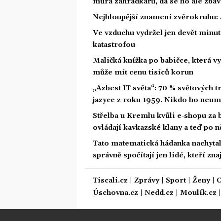
můra zahrádkářů, dá se ho ale zbav
Nejhloupější znamení zvěrokruhu: 4
Ve vzduchu vydržel jen devět minut.
katastrofou
Maličká knížka po babičce, která vy
může mít cenu tisíců korun
„Azbest IT světa“: 70 % světových
jazyce z roku 1959. Nikdo ho neum
Střelba u Kremlu kvůli e-shopu za 
ovládají kavkazské klany a teď po n
Tato matematická hádanka nachytala u
správně spočítají jen lidé, kteří zn
Tiscali.cz
|
Zprávy
|
Sport
|
Ženy
|
C
Úschovna.cz
|
Nedd.cz
|
Moulík.cz