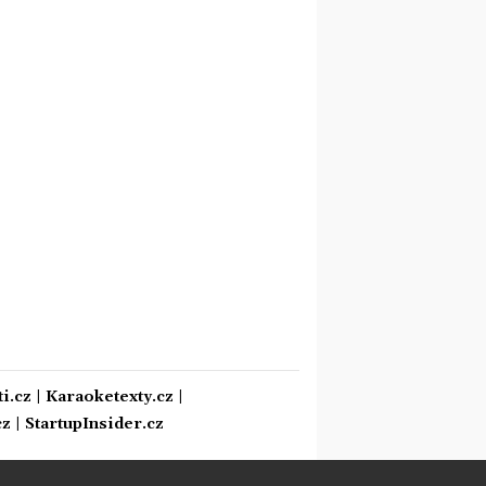
i.cz
|
Karaoketexty.cz
|
cz
|
StartupInsider.cz