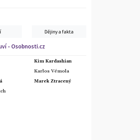
í
Dějiny a fakta
ví - Osobnosti.cz
Kim Kardashian
Karlos Vémola
á
Marek Ztracený
tch