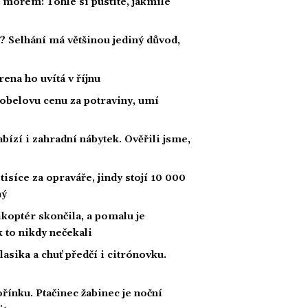
í mořem: Tohle si pustíte, jakmile
a? Selhání má většinou jediný důvod,
ena ho uvítá v říjnu
obelovu cenu za potraviny, umí
bízí i zahradní nábytek. Ověřili jsme,
tisíce za opraváře, jindy stojí 10 000
ný
likoptér skončila, a pomalu je
ak to nikdy nečekali
klasika a chuť předčí i citrónovku.
řínku. Ptačinec žabinec je noční