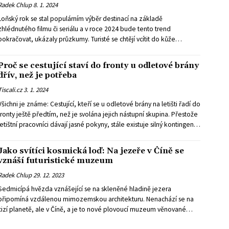
Radek Chlup
8. 1. 2024
Loňský rok se stal populárním výběr destinací na základě
zhlédnutého filmu či seriálu a v roce 2024 bude tento trend
pokračovat, ukázaly průzkumy. Turisté se chtějí vcítit do kůže
fiktivních hrdinů a jít po jejich stopách.
Proč se cestující staví do fronty u odletové brány
dřív, než je potřeba
Tiscali.cz
3. 1. 2024
Všichni je známe: Cestující, kteří se u odletové brány na letišti řadí do
fronty ještě předtím, než je svolána jejich nástupní skupina. Přestože
letištní pracovníci dávají jasné pokyny, stále existuje silný kontingent
lidí, kteří se buď postaví k nástupu do letadla dříve, než jsou vyzváni,
nebo čekají na svých místech, aby byli na palubě jako poslední.
Jako svítíci kosmická loď: Na jezeře v Číně se
Zatímco druhý typ se často drží zpátky, aby se vyhnul stání ve frontě,
vznáší futuristické muzeum
motivy, které vedou první skupinu, mohou být hůře odhadnutelné,
Radek Chlup
29. 12. 2023
napsal list The Washington Post (WP).
Sedmicípá hvězda vznášející se na skleněné hladině jezera
připomíná vzdálenou mimozemskou architekturu. Nenachází se na
cizí planetě, ale v Číně, a je to nové plovoucí muzeum věnované
žánru science fiction.