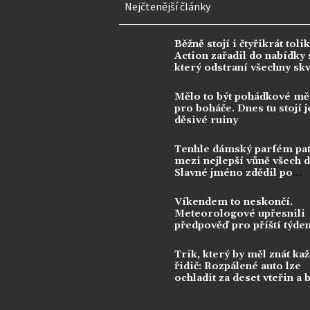
Nejčtenější články
Běžně stojí i čtyřikrát tolik
Action zařadil do nabídky s
který odstraní všechny sk
Mělo to být pohádkové mě
pro boháče. Dnes tu stojí j
děsivé ruiny
Tenhle dámský parfém pat
mezi nejlepší vůně všech 
Slavné jméno zdědil po
kontroverzní legendě
Víkendem to neskončí.
Meteorologové upřesnili
předpověď pro příští týde
Trik, který by měl znát ka
řidič: Rozpálené auto lze
ochladit za deset vteřin a 
klimatizace