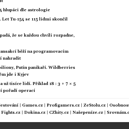
it
 hlupáci dle astrologie
 Let Tu-154 se 115 lidmi skončil
padá, že se každou chvíli rozpadne,
 transakcí běží na programovacím
í nahradit
biliony, Putin panikaří. Wildberries
ěm jde i Kyjev
ž tisíce lidí. Příklad 18 : 3 + 7 × 5
ají pořadí operací
estování
|
Games.cz
|
Profigamers.cz
|
ZeStolu.cz
|
Osobnost
|
Fights.cz
|
Dokina.cz
|
CZhity.cz
|
Našepeníze.cz
|
Srovnám.