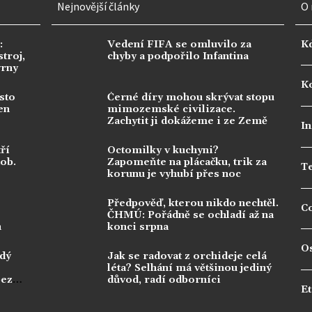
Nejnovější články
O 
:
Vedení FIFA se omluvilo za
K
troj,
chyby a podpořilo Infantina
vrny
Ko
sto
Černé díry mohou skrývat stopu
en
mimozemské civilizace.
Zachytit ji dokážeme i ze Země
In
ří
Octomilky v kuchyni?
dob.
Zapomeňte na plácačku, trik za
T
korunu je vyhubí přes noc
Předpověď, kterou nikdo nechtěl.
C
ČHMÚ: Pořádně se ochladí až na
n
konci srpna
O
ždý
Jak se radovat z orchideje celá
léta? Selhání má většinou jediný
bez
důvod, radí odborníci
Et