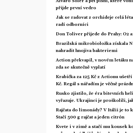
Álvaro Soler a pět písní, které von
přijde první vedro
Jak se radovat z orchideje celá lét
radí odborníci
Don Toliver přijede do Prahy: O2 ar
Brazilská mikrobioložka získala N
nahradit hnojiva bakteriemi
Action překvapil, v novém letáku na
zda se skutečně vyplatí
Krabička za 125 Kč z Actionu ušetří 
Kč. Regál s nářadím je věčně prázd
Rusko zjistilo, že éra bitevních he
vyřazuje. Ukrajinci je proškolili, j
Rajčata do limonády? V Itálii je to 
Stačí 500 g rajčat a jeden citrón
Kvete i v zimě a stačí mu kousek ko