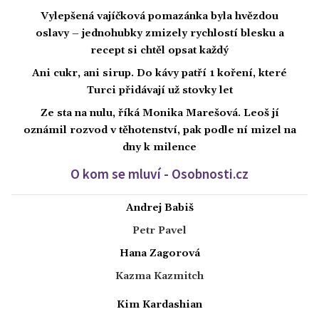
Vylepšená vajíčková pomazánka byla hvězdou
oslavy – jednohubky zmizely rychlostí blesku a
recept si chtěl opsat každý
Ani cukr, ani sirup. Do kávy patří 1 koření, které
Turci přidávají už stovky let
Ze sta na nulu, říká Monika Marešová. Leoš jí
oznámil rozvod v těhotenství, pak podle ní mizel na
dny k milence
O kom se mluví - Osobnosti.cz
Andrej Babiš
Petr Pavel
Hana Zagorová
Kazma Kazmitch
Kim Kardashian