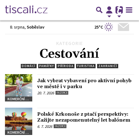
25°C
8. srpna
,
Soběslav
KATEGORIE
Předchozí
1
2
3
…
432
Další
Cestování
DOMÁCÍ
PAMÁTKY
PŘÍRODA
TURISTIKA
ZAHRANIČÍ
Jak vybrat vybavení pro aktivní pohyb
ve městě i v parku
20. 7. 2026
INZERCE
KOMERČNÍ SDĚLENÍ
Polské Krkonoše z ptačí perspektivy:
Zažijte nezapomenutelný let balónem
6. 7. 2026
INZERCE
KOMERČNÍ SDĚLENÍ