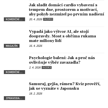
Jak sladit domácí cardio vybavení s
tempem dne, prostorem a motivací,
aby pohyb nezmizel po prvním nadšení
20. 4. 2026
KOMERČNÍ SDĚLENÍ
INZERCE
Vypadá jako výtvor AI, ale stojí
doopravdy. Most s obříma rukama
mate miliony lidí
16. 4. 2026
MAGAZÍN
Psychologie balení: Jak a proč nás
ovlivňuje výběr zavazadla?
2. 4. 2026
INZERCE
KOMERČNÍ SDĚLENÍ
Samuraj, gejša, rámen? Kvíz prověří,
jak se vyznáte v Japonsku
18. 2. 2026
ZPRAVODAJSTVÍ