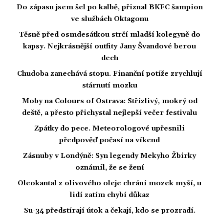
Do zápasu jsem šel po kalbě, přiznal BKFC šampion
ve službách Oktagonu
Těsně před osmdesátkou strčí mladší kolegyně do
kapsy. Nejkrásnější outfity Jany Švandové berou
dech
Chudoba zanechává stopu. Finanční potíže zrychlují
stárnutí mozku
Moby na Colours of Ostrava: Střízlivý, mokrý od
deště, a přesto přichystal nejlepší večer festivalu
Zpátky do pece. Meteorologové upřesnili
předpověď počasí na víkend
Zásnuby v Londýně: Syn legendy Mekyho Žbirky
oznámil, že se žení
Oleokantal z olivového oleje chrání mozek myší, u
lidí zatím chybí důkaz
Su-34 předstírají útok a čekají, kdo se prozradí.