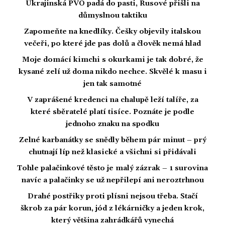
Ukrajinská PVO padá do pasti, Rusové přišli na
důmyslnou taktiku
Zapomeňte na knedlíky. Češky objevily italskou
večeři, po které jde pas dolů a člověk nemá hlad
Moje domácí kimchi s okurkami je tak dobré, že
kysané zelí už doma nikdo nechce. Skvělé k masu i
jen tak samotné
V zaprášené kredenci na chalupě leží talíře, za
které sběratelé platí tisíce. Poznáte je podle
jednoho znaku na spodku
Zelné karbanátky se snědly během pár minut – prý
chutnají líp než klasické a všichni si přidávali
Tohle palačinkové těsto je malý zázrak – 1 surovina
navíc a palačinky se už nepřilepí ani neroztrhnou
Drahé postřiky proti plísni nejsou třeba. Stačí
škrob za pár korun, jód z lékárničky a jeden krok,
který většina zahrádkářů vynechá