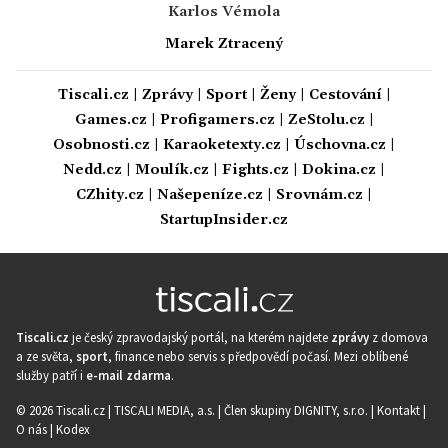
Karlos Vémola
Marek Ztracený
Tiscali.cz
|
Zprávy
|
Sport
|
Ženy
|
Cestování
|
Games.cz
|
Profigamers.cz
|
ZeStolu.cz
|
Osobnosti.cz
|
Karaoketexty.cz
|
Úschovna.cz
|
Nedd.cz
|
Moulík.cz
|
Fights.cz
|
Dokina.cz
|
CZhity.cz
|
Našepeníze.cz
|
Srovnám.cz
|
StartupInsider.cz
Tiscali.cz
je český zpravodajský portál, na kterém najdete
zprávy
z domova
a ze světa,
sport
, finance nebo servis s předpovědí počasí. Mezi oblíbené
služby patří i
e-mail zdarma
.
© 2026 Tiscali.cz |
TISCALI MEDIA, a.s.
|
Člen skupiny DIGNITY, s.r.o.
|
Kontakt
|
O nás
|
Kodex